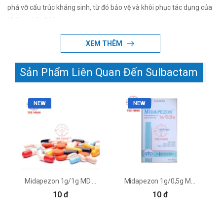
phá vỡ cấu trúc kháng sinh, từ đó bảo vệ và khôi phục tác dụng của
kháng sinh đi kèm.
XEM THÊM
Sản Phẩm Liên Quan Đến Sulbactam
NEW
NEW
Midapezon 1g/1g MD Pharco
Midapezon 1g/0,5g MD Pharma
10 đ
10 đ