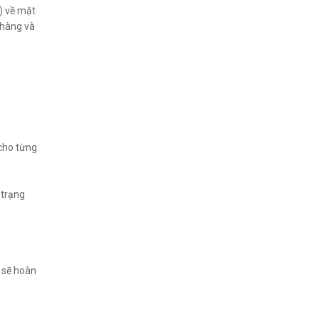
) về mặt
 hàng và
 cho từng
 trạng
 sẽ hoàn