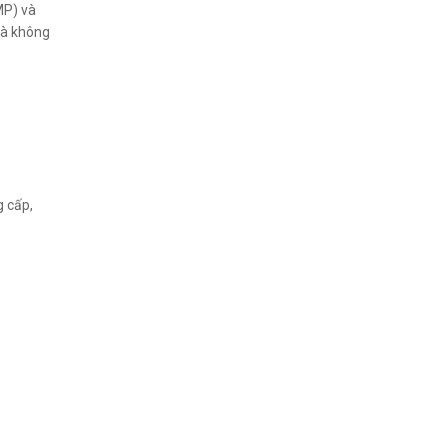
MP) và
 và không
g cấp,