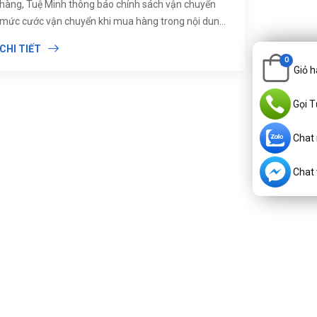
hàng, Tuệ Minh thông báo chính sách vận chuyển
mức cước vận chuyển khi mua hàng trong nội dung
dưới đây.
CHI TIẾT
0
Giỏ 
Gọi T
Chat
Chat v