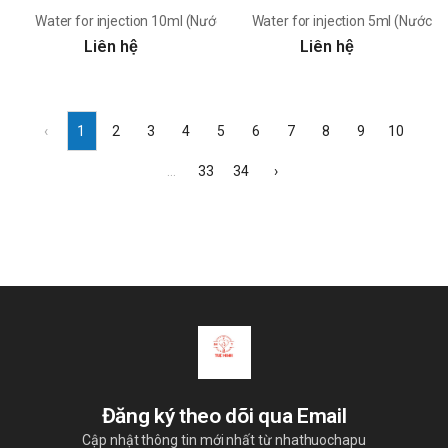
Water for injection 10ml (Nước cất pha tiêm) Pymepharco
Water for injection 5ml (Nước 
Liên hệ
Liên hệ
‹
1
2
3
4
5
6
7
8
9
10
...
33
34
›
Đăng ký theo dõi qua Email
Cập nhật thông tin mới nhất từ nhathuochapu