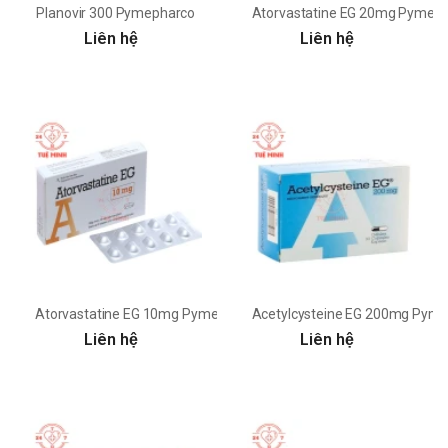
Planovir 300 Pymepharco
Atorvastatine EG 20mg Pymepharc
Liên hệ
Liên hệ
Atorvastatine EG 10mg Pymepharco - Thuốc điều trị mỡ máu cao
Acetylcysteine EG 200mg Pymeph
Liên hệ
Liên hệ