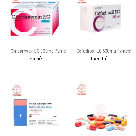
Clindamycin EG 300mg Pymepharco - Thuốc điều trị nhiễm khuẩn h
Cefadroxil EG 500mg Pymepharc
Liên hệ
Liên hệ