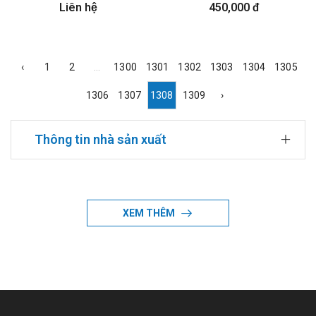
Liên hệ
450,000 đ
‹
1
2
...
1300
1301
1302
1303
1304
1305
1306
1307
1308
1309
›
Thông tin nhà sản xuất
Đang cập nhật
XEM THÊM