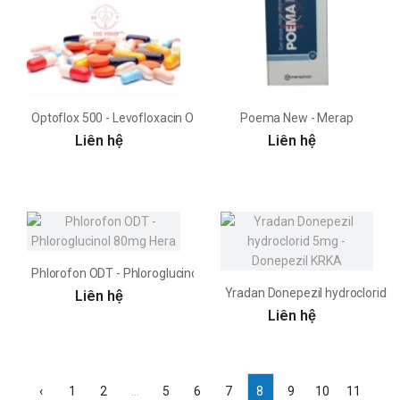
Optoflox 500 - Levofloxacin OPV
Poema New - Merap
Liên hệ
Liên hệ
Phlorofon ODT - Phloroglucinol 80mg Hera
Yradan Donepezil hydroclorid 
Liên hệ
Liên hệ
‹
1
2
...
5
6
7
8
9
10
11