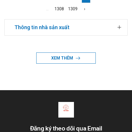
...
1308
1309
›
Thông tin nhà sản xuất
Đang cập nhật
XEM THÊM
Đăng ký theo dõi qua Email