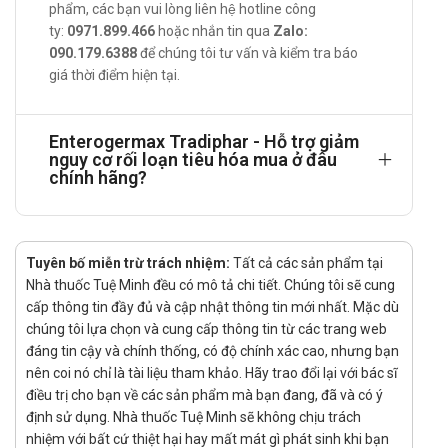
phẩm, các bạn vui lòng liên hệ hotline công
Enterogermax Tradiphar phù hợp dùng
ty:
0971.899.466
hoặc nhắn tin qua
Zalo:
090.179.6388
để chúng tôi tư vấn và kiểm tra báo
cho đối tượng nào?
giá thời điểm hiện tại.
Người bị rối loạn tiêu hóa do loạn khuẩn đường ruột hoặc do
dùng kháng sinh dài ngày với các triệu chứng đau bụng, đầy
Enterogermax Tradiphar - Hỗ trợ giảm
hơi, khó tiêu, tiêu chảy.
nguy cơ rối loạn tiêu hóa mua ở đâu
chính hãng?
Tác dụng phụ có thể gặp phải
Chưa ghi nhận tác dụng phụ.
Thông tin với bác sĩ về các tác dụng phụ bạn gặp phải.
Tuyên bố miễn trừ trách nhiệm:
Tất cả các sản phẩm tại
Tương tác
Nhà thuốc Tuệ Minh đều có mô tả chi tiết. Chúng tôi sẽ cung
cấp thông tin đầy đủ và cập nhật thông tin mới nhất. Mặc dù
Chưa ghi nhận tương tác.
chúng tôi lựa chọn và cung cấp thông tin từ các trang web
đáng tin cậy và chính thống, có độ chính xác cao, nhưng bạn
Thông tin với bác sĩ các sản phẩm, thuốc mà bạn đang sử
nên coi nó chỉ là tài liệu tham khảo. Hãy trao đổi lại với bác sĩ
dụng.
điều trị cho bạn về các sản phẩm mà bạn đang, đã và có ý
Lý do nên mua Enterogermax Tradiphar
định sử dụng. Nhà thuốc Tuệ Minh sẽ không chịu trách
tại nhà thuốc
nhiệm với bất cứ thiệt hại hay mất mát gì phát sinh khi bạn