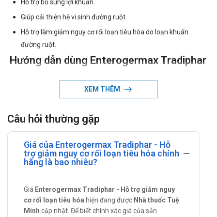
Hỗ trợ bổ sung lợi khuẩn.
Giúp cải thiện hệ vi sinh đường ruột.
Hỗ trợ làm giảm nguy cơ rối loạn tiêu hóa do loạn khuẩn
đường ruột.
Hướng dẫn dùng Enterogermax Tradiphar
Cách sử dụng:
XEM THÊM
Dùng đường uống.
Liều lượng:
Câu hỏi thường gặp
Tham khảo ý kiến của bác sĩ hoặc dược sĩ.
Lưu ý khi sử dụng Enterogermax
Giá của Enterogermax Tradiphar - Hỗ
Tradiphar
trợ giảm nguy cơ rối loạn tiêu hóa chính
hãng là bao nhiêu?
Để xa tầm tay của trẻ em.
Đọc kỹ hướng dẫn khi sử dụng.
Giá
Enterogermax Tradiphar - Hỗ trợ giảm nguy
cơ rối loạn tiêu hóa
hiện đang được
Nhà thuốc Tuệ
Sản phẩm này không phải là thuốc và không có tác dụng thay
Minh
cập nhật. Để biết chính xác giá của sản
thế thuốc chữa bệnh.