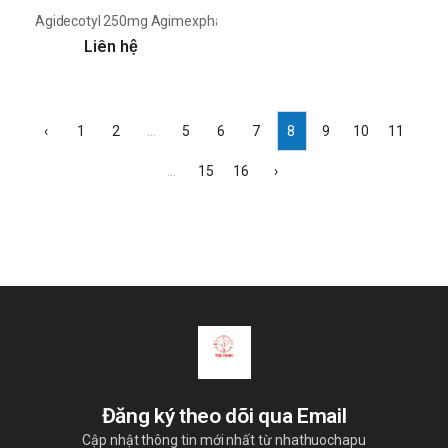
Agidecotyl 250mg Agimexpharm
Liên hệ
‹
1
2
...
5
6
7
8
9
10
11
...
15
16
›
Đăng ký theo dõi qua Email
Cập nhật thông tin mới nhất từ nhathuochapu