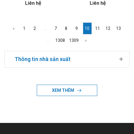
Liên hệ
Liên hệ
‹
1
2
...
7
8
9
10
11
12
13
...
1308
1309
›
Thông tin nhà sản xuất
Đang cập nhật
XEM THÊM