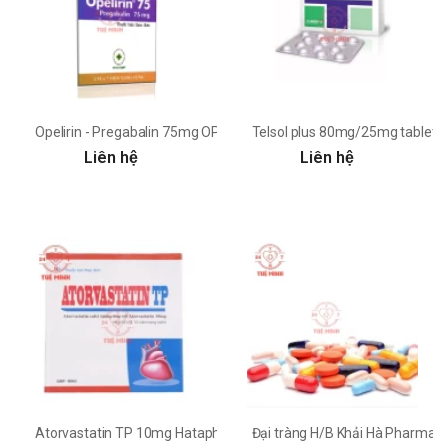
Opelirin - Pregabalin 75mg OPV
Telsol plus 80mg/25mg tablets 
Liên hệ
Liên hệ
Atorvastatin TP 10mg Hataphar
Đại tràng H/B Khải Hà Pharma