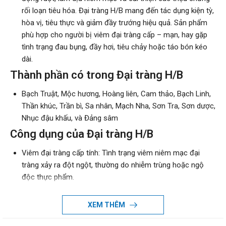
rối loạn tiêu hóa. Đại tràng H/B mang đến tác dụng kiện tỳ,
hòa vị, tiêu thực và giảm đầy trướng hiệu quả. Sản phẩm
phù hợp cho người bị viêm đại tràng cấp – mạn, hay gặp
tình trạng đau bụng, đầy hơi, tiêu chảy hoặc táo bón kéo
dài.
Thành phần có trong Đại tràng H/B
Bạch Truật, Mộc hương, Hoàng liên, Cam thảo, Bạch Linh,
Thần khúc, Trần bì, Sa nhân, Mạch Nha, Sơn Tra, Sơn dược,
Nhục đậu khấu, và Đảng sâm
Công dụng của Đại tràng H/B
Viêm đại tràng cấp tính: Tình trạng viêm niêm mạc đại
tràng xảy ra đột ngột, thường do nhiễm trùng hoặc ngộ
độc thực phẩm.
Viêm đại tràng mãn tính: Tình trạng viêm kéo dài của niêm
mạc đại tràng, có thể do nhiều nguyên nhân khác nhau.
XEM THÊM
Rối loạn tiêu hóa: Biểu hiện bằng các triệu chứng như đau
bụng, đầy hơi, chậm tiêu hóa, đi ngoài phân lỏng hoặc táo