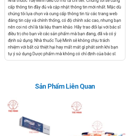
Chống chỉ định
Nhà thuốc Tuệ Minh đều có mô tả chi tiết. Chúng tôi sẽ cung
cấp thông tin đầy đủ và cập nhật thông tin mới nhất. Mặc dù
Người quá mẫn với bất cứ thành phần nào có trong sản
chúng tôi lựa chọn và cung cấp thông tin từ các trang web
phẩm.
đáng tin cậy và chính thống, có độ chính xác cao, nhưng bạn
nên coi nó chỉ là tài liệu tham khảo. Hãy trao đổi lại với bác sĩ
Tác dụng phụ của sản phẩm
điều trị cho bạn về các sản phẩm mà bạn đang, đã và có ý
Tác dụng phụ có thể sảy ra khi sử dụng Đại tràng H/B Khải
định sử dụng. Nhà thuốc Tuệ Minh sẽ không chịu trách
nhiệm với bất cứ thiệt hại hay mất mát gì phát sinh khi bạn
Hà:
tự ý sử dụng Dược phẩm mà không có chỉ định của bác sĩ.
Có thể sảy ra một số phản ứng dị ứng nếu bạn có tiền
sử dị ứng với thành phần có trong sản phẩm.
Lưu ý khi sử dụng
Đọc kĩ hướng dẫn sử dụng trước khi dùng.
Sản Phẩm Liên Quan
Tương tác với thuốc khác
Chưa có báo cáo cụ thể.
Sản phẩm tương tự
Các bạn có thể tham khảo thêm sản phẩm
Dạ dày tuệ tĩnh
có công dụng tương tự Đại tràng H/B Khải Hà.