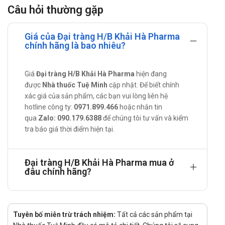
Câu hỏi thường gặp
bón.
Đau bụng đầy hơi: Cảm giác khó chịu do tích tụ khí trong
ruột, gây chướng bụng và đau.
Giá của Đại tràng H/B Khải Hà Pharma
chính hãng là bao nhiêu?
Chậm tiêu hóa: Quá trình tiêu hóa diễn ra chậm, dẫn đến
cảm giác nặng bụng và khó chịu sau khi ăn.
Hướng dẫn sử dụng Đại tràng H/B
Giá
Đại tràng H/B Khải Hà Pharma
hiện đang
được
Nhà thuốc Tuệ Minh
cập nhật. Để biết chính
Cách sử dụng:
xác giá của sản phẩm, các bạn vui lòng liên hệ
hotline công ty:
0971.899.466
hoặc nhắn tin
Uống thuốc sau khi ăn khoảng 1 – 2 giờ.
qua
Zalo: 090.179.6388
để chúng tôi tư vấn và kiểm
Hòa tan thuốc trong nước ấm trước khi uống để đạt
tra báo giá thời điểm hiện tại.
hiệu quả tốt nhất.
Liều dùng: Dùng theo chỉ định của bác sĩ hoặc tham khảo
liều khuyến cáo sau:
Đại tràng H/B Khải Hà Pharma mua ở
đâu chính hãng?
Người lớn: Mỗi lần uống 2 gói (mỗi gói 4g), ngày uống 3
lần.
Trẻ em trên 4 tuổi: Mỗi lần uống 1 gói (4g), ngày uống 3
lần.
Tuyên bố miễn trừ trách nhiệm:
Tất cả các sản phẩm tại