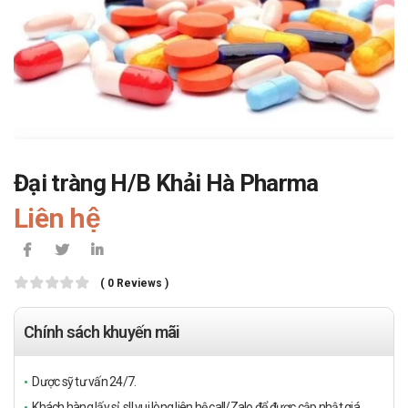
Đại tràng H/B Khải Hà Pharma
Liên hệ
( 0 Reviews )
Chính sách khuyến mãi
Dược sỹ tư vấn 24/7.
Khách hàng lấy sỉ, sll vui lòng liên hệ call/Zalo để được cập nhật giá