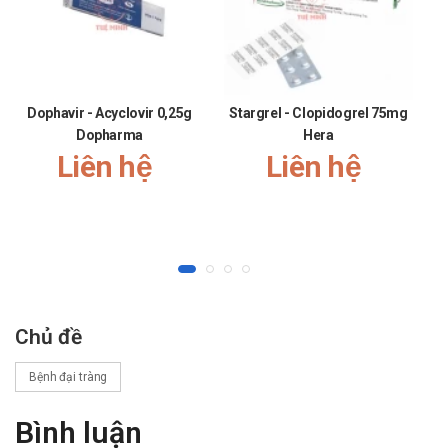
Dophavir - Acyclovir 0,25g
Stargrel - Clopidogrel 75mg
C
Dopharma
Hera
Liên hệ
Liên hệ
Chủ đề
Bệnh đại tràng
Bình luận