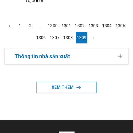
70,000 đ
‹
1
2
...
1300
1301
1302
1303
1304
1305
1306
1307
1308
1309
›
Thông tin nhà sản xuất
Đang cập nhật
XEM THÊM