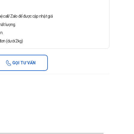
n hệ call/Zalo để được cập nhật giá
ất lượng.
n.
ơn (dưới 2kg)
GỌI TƯ VẤN