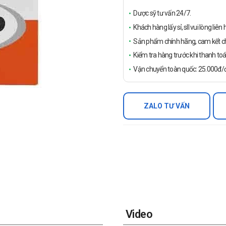
Dược sỹ tư vấn 24/7.
Khách hàng lấy sỉ, sll vui lòng liê
Sản phẩm chính hãng, cam kết ch
Kiểm tra hàng trước khi thanh toá
Vận chuyển toàn quốc: 25.000đ/đ
ZALO TƯ VẤN
Video