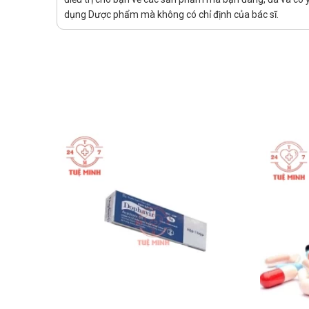
quả xét nghiệm chức năng gan bất thường và/hoặc uố
dụng Dược phẩm mà không có chỉ định của bác sĩ.
hợp chỉ định lâm sàng yêu cầu xét nghiệm sau đó.
Cần sử dụng thuốc thận trọng ở người bệnh uống nh
Cân nhắc theo dõi creatin kinase (CK) trong trường
Trước khi điều trị, xét nghiệm CK nên được tiến
truyền, tiền sử bị bệnh cơ do sử dụng simvastat
bị tiêu cơ vân, khả năng xảy ra tương tác thuố
trên lâm sàng khi điều trị bằng Simvastatin. Nếu
Trong quá trình điều trị bằng atorvastatin, bệnh
nghiệm CK để có các biện pháp can thiệp phù h
Liệu pháp statin phải tạm ngừng hoặc thôi hẳn ở bấ
như nhiễm khuẩn cấp nặng, hạ huyết áp, phẫu thuật 
Chỉ dùng atorvastatin cho phụ nữ ở độ tuổi sinh đ
khác
Forvastin 10 F.T.Pharma p
Bệnh nhân bị tăng cholesterol máu nguyên phát do
Bệnh nhân bị tăng cholesterol & tăng triglycerid má