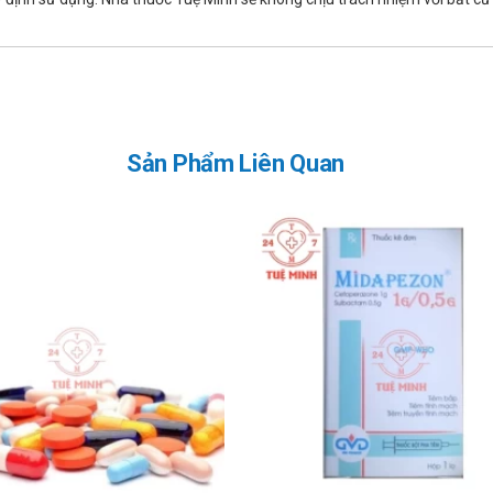
ng nhiều rượu. Vì vậy cần tiến hành xét nghiệm enzym gan trước khi
iều rượu và/hoặc có tiền sử bệnh gan.
 hợp:
 hành trong những trường hợp: Suy giảm chức năng thận, nhược giáp, 
in hoặc fibrat trước đó, tiền sử bệnh gan và/hoặc uống nhiều rượu, 
Sản Phẩm Liên Quan
c và một số đối tượng bệnh nhân đặc biệt. Trong những trường hợp nà
 kết quả xét nghiệm CK > 5 lần giới hạn trên của mức bình thường, kh
 nhân cần thông báo khi có các biểu hiện về cơ như đau cơ, cứng cơ, 
ợp.
t cứ người bệnh nào có biểu hiện bị bệnh cơ cấp và nặng hoặc có yếu 
và chấn thương lớn, bất thường về chuyển hóa, nội tiết, điện giải ho
ẻ khi họ chắc chắn không mang thai và chỉ trong trường hợp tăng ch
hù hợp dùng cho đối tượng nào?
 tăng LDL có nguy cơ bệnh động mạch vành không đáp ứng chế độ ă
u.