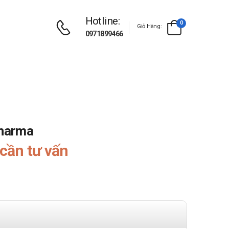
Hotline:
0
Giỏ Hàng:
0971899466
Pharma
cần tư vấn