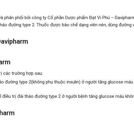
và phân phối bởi công ty Cổ phần Dược phẩm Đạt Vi Phú – Daviphar
i tháo đường type 2. Thuốc được bào chế dạng viên nén, dùng đườn
Davipharm
harm
ị các trường hợp sau:
 tháo đường type 2(không phụ thuộc insulin) ở người tăng glucose má
để điều trị đái tháo đường type 2 ở người bệnh tăng glucose máu kh
pharm