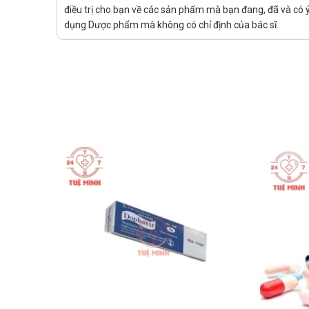
Tiêu hóa: Đầy bụng, phân nát, ia chảy, buồn nôn, bụ
điều trị cho bạn về các sản phẩm mà bạn đang, đã và có ý
Da: Ngứa, ngoại ban.
dụng Dược phẩm mà không có chỉ định của bác sĩ.
Gan: Vàng da, viêm gan.
Thông tin với bác sĩ về các tác dụng phụ bạn gặp p
Tương tác
Thức ăn chứa đường ăn sacharose (đường mía) thườn
hoặc chuyền hóa sắt.
Thông tin với bác sĩ các sản phẩm, thuốc mà bạn 
Lý do nên mua Gyoryg 50mg Davipha
Sản phẩm chính hãng.
Giá cả phải chăng.
Giao hàng tận nơi, nhận hàng thanh toán.
Nói không với hàng giả, hàng kém chất lượng.
Hướng dẫn bảo quản Gyoryg 50mg D
Bảo quản nơi khô ráo, thoáng mát. Tránh ánh nắng m
Hướng dẫn xử lý khi bị quên liều, quá 