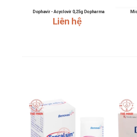
Quá liều: Đến ngay cơ sở y tế trong trường hợp khẩ
Dophavir - Acyclovir 0,25g Dopharma
Mi
Quên liều: Sử dụng ngay khi nhớ ra. Không sử dụng 
Liên hệ
Một số sản phẩm tương tự
Metformin 850mg stada
Meyersiliptin 25
Glizym-M
Giấy phép xác nhận từ Bộ Y Tế
VD-21988-14
Thông tin khác
Sản xuất tại: Công ty Cổ phần Dược phẩm Đạt Vi P
Xuất xứ thương hiệu: Việt Nam
Đóng gói: Hộp 10 vỉ x 10 viên nén
Hạn dùng: 36 tháng
Nguồn tham khảo: https://drugbank.vn/
“Cám ơn bạn đã ủng hộ, đồng hành và tin tưởng sử dụng 