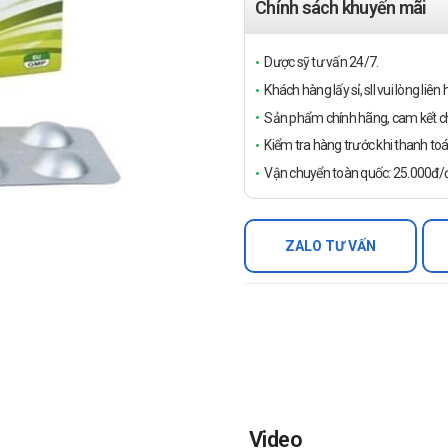
Chính sách khuyến mãi
Dược sỹ tư vấn 24/7.
Khách hàng lấy sỉ, sll vui lòng liê
Sản phẩm chính hãng, cam kết ch
Kiểm tra hàng trước khi thanh toá
Vận chuyển toàn quốc: 25.000đ/đ
ZALO TƯ VẤN
Video