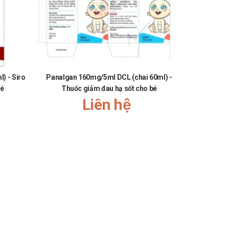
) - Siro
Panalgan 160mg/5ml DCL (chai 60ml) -
Ceplorvpc 
bé
Thuốc giảm đau hạ sốt cho bé
kh
Liên hệ