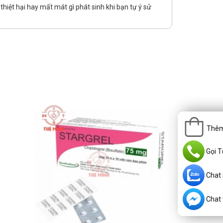
hiệt hại hay mất mát gì phát sinh khi bạn tự ý sử
 men ở đại tràng. Acarbose có thể cản trở hấp thụ
Thêm
Gọi T
Chat
Chat v