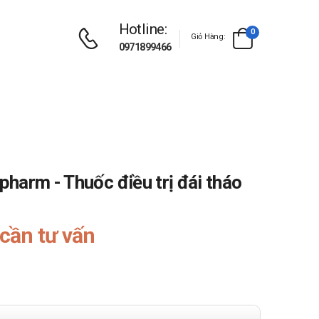
Hotline:
0
Giỏ Hàng:
0971899466
harm - Thuốc điều trị đái tháo
cần tư vấn