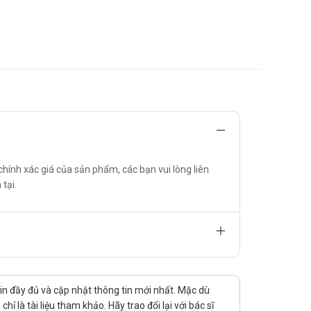
n (dưới 180 mg/ dL) hoặc đạt liều tối đa 50 mg, 3 lần
 có hiệu quả như khi dùng liều 100 mg, 3l ngày.
chính xác giá của sản phẩm, các bạn vui lòng liên
 tại.
sulin. Khi điều trị hạ glucose máu, phải dùng glucose
ng hợp này phải dùng như isulin.
tin đầy đủ và cập nhật thông tin mới nhất. Mặc dù
 là tài liệu tham khảo. Hãy trao đổi lại với bác sĩ