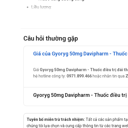
Liều lượng:
Người lớn: 25 mg. Cứ sau 4 - tuần lại tăng liều
mỗi ngày (cho người bệnh nặng 60 kg hoặc nhẹ h
Liều duy trì thường dùng:
Câu hỏi thường gặp
50 - 100 mg, 3 lần trong ngày. Dùng liều 50 
Lưu ý khi sử dụng Gyoryg 50mg Dav
Giá của Gyoryg 50mg Davipharm - Thuốc đ
Để xa tầm tay của trẻ em
Đọc kĩ hướng dẫn khi sử dụng
Giá
Gyoryg 50mg Davipharm - Thuốc điều trị đái t
Vì có những trường hợp tăng enzym gan nên cần the
hệ hotline công ty:
0971.899.466
hoặc nhắn tin qua
Z
Có thể xảy ra hạ glucose máu khi dùng acarbose đồn
uống (dextrose) mà không dùng sucrose vì hấp thu 
Acarbose không có tác dụng khi dùng đơn độc ở nh
Gyoryg 50mg Davipharm - Thuốc điều trị
Gyoryg 50mg Davipharm phù hợp dùn
Người bệnh nhận được sự chỉ định của bác sĩ.
Tác dụng phụ có thể gặp phải
Tuyên bố miễn trừ trách nhiệm:
Tất cả các sản phẩm tại
chúng tôi lựa chọn và cung cấp thông tin từ các trang web 