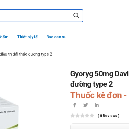
phẩm
Thiết bị y tế
Bao cao su
ều trị đái tháo đường type 2
Gyoryg 50mg Davip
đường type 2
Thuốc kê đơn - 
( 0 Reviews )