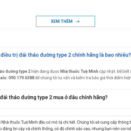
 cho đến khi đạt được nồng độ glucose sau khi ăn 1 giờ như mong muố
XEM THÊM
ơn) hoặc 100 mg, 3 lần mỗi ngày (cho người bệnh nặng trên 60 kg).
mg, 3 lần mỗi ngày có thể có ít tác dụng không mong muốn hơn mà vẫn
ipharm
iều trị đái tháo đường type 2 chính hãng là bao nhiêu?
háo đường type 2
hiện đang được
Nhà thuốc Tuệ Minh
cập nhật. Để biết 
o dõi transaminase gan trong quá trình điều trị bằng acarbose.
alo: 090.179.6388
để chúng tôi tư vấn và kiểm tra báo giá thời điểm hiện
g thời với một thuốc chống đái tháo đường sulfonylurea va/ hoặc in
glucose không bị ức chế bởi acarbose.
ững người?chứng nhiễm toan, tăng ceton hoặc hôn mê. Ở những trườ
 đái tháo đường type 2 mua ở đâu chính hãng?
g cho đối tượng nào?
 Nhà thuốc Tuệ Minh đều có mô tả chi tiết. Chúng tôi sẽ cung cấp thông 
đáng tin cậy và chính thống, có độ chính xác cao, nhưng bạn nên coi nó chỉ