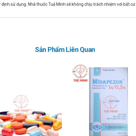
ng trướng và đau.
 định sử dụng. Nhà thuốc Tuệ Minh sẽ không chịu trách nhiệm với bất cứ t
hải.
g gây khó chịu ở bụng hoặc có khi ỉa chảy, vì carbohydrat tăng lên
Sản Phẩm Liên Quan
đang sử dụng.
rm tại nhà thuốc
avipharm
ặt trời.
liều