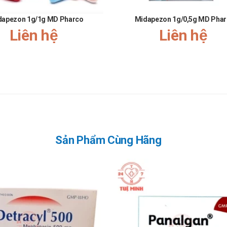
n cấp.
dapezon 1g/1g MD Pharco
Midapezon 1g/0,5g MD Pha
bù những liều đã quên.
Liên hệ
Liên hệ
Sản Phẩm Cùng Hãng
hú - Davipharm
Nhà thuốc Tuệ Minh
sản phẩm tại
. Sự tin tưởng, yêu mến của Quý khách 