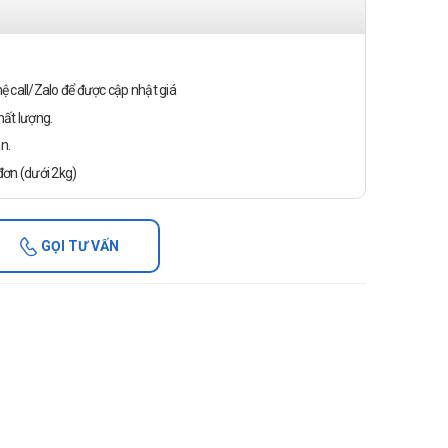
n hệ call/Zalo để được cập nhật giá
ất lượng.
n.
ơn (dưới 2kg)
GỌI TƯ VẤN