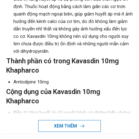
định. Thuốc hoạt động bằng cách làm giãn các cơ trơn
quanh động mạch ngoại biên, giúp giảm huyết áp mà ít ảnh
hưởng đến kênh calci của cơ tim, do đó không làm giảm
dẫn truyền nhĩ thất và không gây ảnh hưởng xấu đến lực
co cơ. Kavasdin 10mg không nên sử dụng cho người suy
tim chưa được điều trị ổn định và những người mẫn cảm
với dihydropyridin.
Thành phần có trong Kavasdin 10mg
Khapharco
Amlodipine 10mg
Cộng dụng của Kavasdin 10mg
Khapharco
Điều trị tăng huyết áp (ở người bệnh có những biến chứng
chuyển hóa như đái tháo đường).
XEM THÊM
Điều trị dự phòng ở người ở người bệnh đau thắt ngực ổn
định.