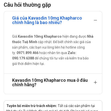
Hướng dẫn dùng Kavasdin 10mg
Câu hỏi thường gặp
Khapharco
Giá của Kavasdin 10mg Khapharco
Cách sử dụng:
chính hãng là bao nhiêu?
Thuốc dạng viên nén dùng đường uống.
Liều lượng:
Giá
Kavasdin 10mg Khapharco
hiện đang được
Nhà
thuốc Tuệ Minh
cập nhật. Để biết chính xác giá của
Thuốc dạng viên nén dùng đường uống.Thuốc bán theo
sản phẩm, các bạn vui lòng liên hệ hotline công
đơn bác sĩ.
ty:
0971.899.466
hoặc nhắn tin qua
Zalo:
Liều khuyến cáo:
090.179.6388
để chúng tôi tư vấn và kiểm tra báo
Liều khởi đầu thường dùng cho điều trị tăng huyết áp
giá thời điểm hiện tại.
và đau thắt ngực của amlodipin là 5mg, một lần cho 24
giờ, tối đa 10mg cho một lần trong ngày.
Nếu tác dụng không hiệu quả sau 4 tuần điều trị có thể
Kavasdin 10mg Khapharco mua ở đâu
chính hãng?
tăng liều.
Không cần điều chỉnh liều khi phối hợp với thuốc lợi tiểu
thiazid.
Lưu ý: Liều dùng trên chỉ mang tính chất tham khảo.
Tuyên bố miễn trừ trách nhiệm:
Tất cả các sản phẩm tại
Liều dùng cụ thể tùy thuộc vào thể trạng và mức độ