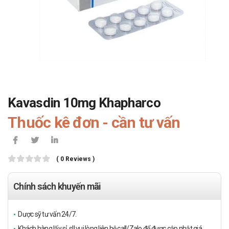
Kavasdin 10mg Khapharco
Thuốc kê đơn - cần tư vấn
( 0 Reviews )
Chính sách khuyến mãi
Dược sỹ tư vấn 24/7.
Khách hàng lấy sỉ, sll vui lòng liên hệ call/Zalo để được cập nhật giá