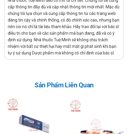
Nhà thuốc Tuệ Minh đều có mô tả chi tiết. Chúng tôi sẽ cung
diễn tiến của bệnh. Để có liều dùng phù hợp, bạn cần
cấp thông tin đầy đủ và cập nhật thông tin mới nhất. Mặc dù
tham khảo ý kiến bác sĩ hoặc chuyên viên y tế.
chúng tôi lựa chọn và cung cấp thông tin từ các trang web
Lưu ý khi sử dụng Kavasdin 10mg
đáng tin cậy và chính thống, có độ chính xác cao, nhưng bạn
nên coi nó chỉ là tài liệu tham khảo. Hãy trao đổi lại với bác sĩ
Khapharco
điều trị cho bạn về các sản phẩm mà bạn đang, đã và có ý
định sử dụng. Nhà thuốc Tuệ Minh sẽ không chịu trách
Sử dụng thận trọng cho người giảm chức năng gan, hẹp
nhiệm với bất cứ thiệt hại hay mất mát gì phát sinh khi bạn
động mạch chủ, suy tim sau nhồi máu cơ tim cấp.
tự ý sử dụng Dược phẩm mà không có chỉ định của bác sĩ.
Kavasdin 10mg Khapharco phù hợp dùng
cho đối tượng nào?
Theo chỉ định của bác sĩ.
Sản Phẩm Liên Quan
Tác dụng phụ có thể gặp phải
Thường gặp, ADR > 1/100
Toàn thân: Phù cổ chân, nhức đầu, chóng mặt, đỏ
bừng mặt và có cảm giác nóng, mệt mỏi, suy nhược.
Tuần hoàn: Đánh trống ngực.
Thần kinh trung ương: Chuột rút.