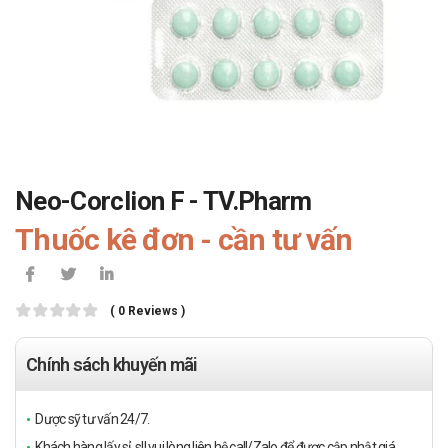
Neo-Corclion F - TV.Pharm
Thuốc kê đơn - cần tư vấn
( 0 Reviews )
Chính sách khuyến mãi
Dược sỹ tư vấn 24/7.
Khách hàng lấy sỉ, sll vui lòng liên hệ call/Zalo để được cập nhật giá