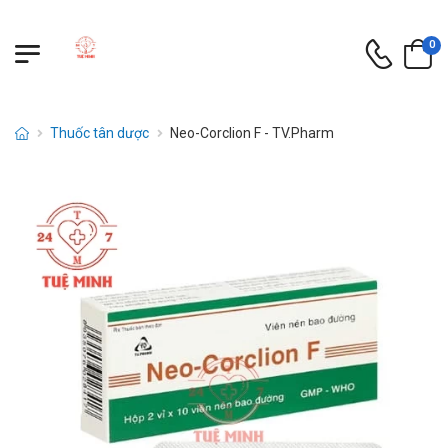
0
Thuốc tân dược
Neo-Corclion F - TV.Pharm