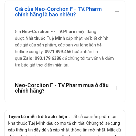
Giảm đau từ nhẹ đến trung bình, thường phối hợp cùng
các thuốc giảm đau không opioid như aspirin, ibuprofen,
Giá của Neo-Corclion F - TV.Pharm
chính hãng là bao nhiêu?
paracetamol.
Giảm triệu chứng ho khan, ho có đờm làm mất ngủ.
Hướng dẫn sử dụng Neo-Corclion F
Giá
Neo-Corclion F - TV.Pharm
hiện đang
được
Nhà thuốc Tuệ Minh
cập nhật. Để biết chính
Cách sử dụng: Uống trực tiếp với nước.
xác giá của sản phẩm, các bạn vui lòng liên hệ
Liều dùng: Dùng theo chỉ định của bác sĩ hoặc tham khảo
hotline công ty:
0971.899.466
hoặc nhắn tin
liều khuyến cáo sau:
qua
Zalo: 090.179.6388
để chúng tôi tư vấn và kiểm
tra báo giá thời điểm hiện tại.
Người lớn: Uống 2 viên mỗi lần/2 lần/ngày.
Trẻ em: Uống 1 viên mỗi lần/2 lần/ngày.
Chống chỉ định
Neo-Corclion F - TV.Pharm mua ở đâu
chính hãng?
Người quá mẫn với bất cứ thành phần nào có trong sản
phẩm.
Tác dụng phụ của sản phẩm
Tuyên bố miễn trừ trách nhiệm:
Tất cả các sản phẩm tại
Một số tác dụng phụ có thể sảy ra khi sử dụng Neo-
Nhà thuốc Tuệ Minh đều có mô tả chi tiết. Chúng tôi sẽ cung
cấp thông tin đầy đủ và cập nhật thông tin mới nhất. Mặc dù
Corclion F như: Dị ứng, mẩn ngứa, mệt mỏi, chóng mặt,…