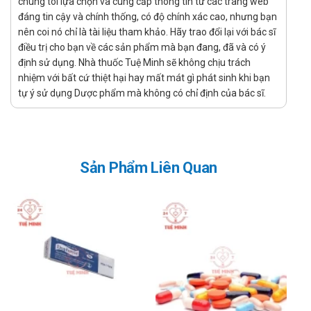
chúng tôi lựa chọn và cung cấp thông tin từ các trang web
Lưu ý khi sử dụng
đáng tin cậy và chính thống, có độ chính xác cao, nhưng bạn
nên coi nó chỉ là tài liệu tham khảo. Hãy trao đổi lại với bác sĩ
Đọc kĩ hướng dẫn sử dụng trước khi dùng.
điều trị cho bạn về các sản phẩm mà bạn đang, đã và có ý
Tương tác với thuốc khác
định sử dụng. Nhà thuốc Tuệ Minh sẽ không chịu trách
nhiệm với bất cứ thiệt hại hay mất mát gì phát sinh khi bạn
Thuốc giảm ho: Khi sử dụng Terpin hydrat cùng với các
tự ý sử dụng Dược phẩm mà không có chỉ định của bác sĩ.
thuốc giảm ho (như codeine, dextromethorphan), có thể
gây ức chế quá mức phản xạ ho. Vì Terpin hydrat giúp làm
long đờm và làm sạch đường hô hấp, trong khi các thuốc
giảm ho ức chế phản xạ ho, việc kết hợp chúng có thể làm
Sản Phẩm Liên Quan
giảm hiệu quả của việc làm sạch đờm trong đường hô
hấp.
Thuốc ức chế thần kinh trung ương: Khi sử dụng Terpin
hydrat cùng với các thuốc an thần, thuốc ngủ hoặc các
thuốc ức chế hệ thần kinh trung ương (như
benzodiazepines, barbiturates), có thể làm tăng nguy cơ
gây buồn ngủ, chóng mặt, hoặc giảm khả năng tập trung.
Thuốc kháng histamine: Nếu sử dụng Terpin hydrat với các
thuốc kháng histamine (như diphenhydramine), có thể gia