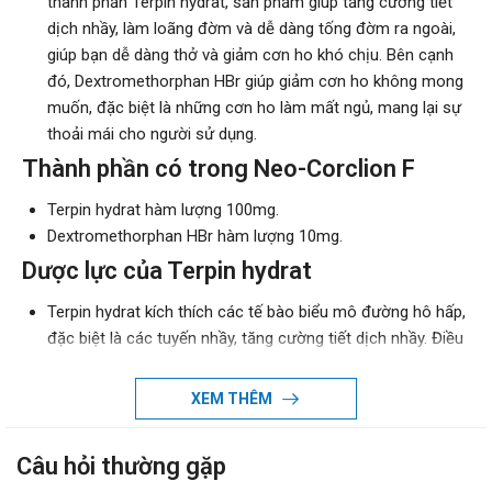
thành phần Terpin hydrat, sản phẩm giúp tăng cường tiết
dịch nhầy, làm loãng đờm và dễ dàng tống đờm ra ngoài,
giúp bạn dễ dàng thở và giảm cơn ho khó chịu. Bên cạnh
đó, Dextromethorphan HBr giúp giảm cơn ho không mong
muốn, đặc biệt là những cơn ho làm mất ngủ, mang lại sự
thoải mái cho người sử dụng.
Thành phần có trong Neo-Corclion F
Terpin hydrat hàm lượng 100mg.
Dextromethorphan HBr hàm lượng 10mg.
Dược lực của
Terpin hydrat
Terpin hydrat kích thích các tế bào biểu mô đường hô hấp,
đặc biệt là các tuyến nhầy, tăng cường tiết dịch nhầy. Điều
này giúp làm loãng và giảm độ nhớt của đờm trong đường
hô hấp, từ đó tạo điều kiện thuận lợi cho việc tống đờm ra
XEM THÊM
ngoài thông qua ho.
Công dụng của Neo-Corclion F
Câu hỏi thường gặp