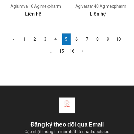
Agisimva 10 Agimexpharm
Agivastar 40 Agimexpharm
Liên hệ
Liên hệ
‹
1
2
3
4
5
6
7
8
9
10
...
15
16
›
Đăng ký theo dõi qua Email
Cập nhật thông tin mới nhất từ nhathuochapu