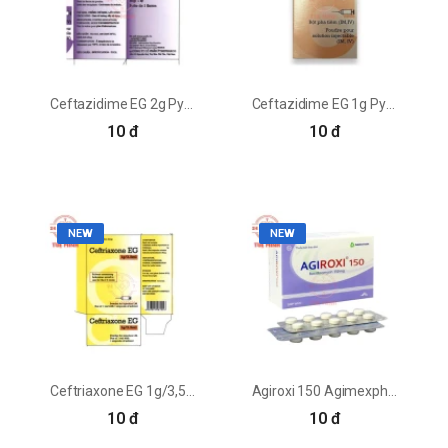
Ceftazidime EG 2g Pymepharco - Thuốc điều trị nhiễm trùng
Ceftazidime EG 1g Pymepharco - Thuốc điều trị nhiễm khuẩn
10 đ
10 đ
NEW
NEW
Ceftriaxone EG 1g/3,5ml Pymepharco - Thuốc điều trị nhiễm trùng
Agiroxi 150 Agimexpharm - Thuốc điều trị nhiễm khuẩn hiệu quả
10 đ
10 đ