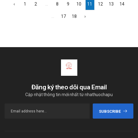
‹
1
2
...
8
9
10
11
12
13
14
...
17
18
›
Đăng ký theo dõi qua Email
Cập nhật thông tin mới nhất từ nhathuochapu
SUBSCRIBE