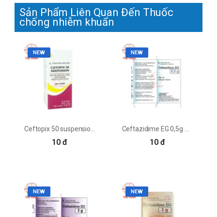
Sản Phẩm Liên Quan Đến Thuốc
chống nhiễm khuẩn
NEW
NEW
Ceftopix 50 suspension Cadila - Thuốc điều trị nhiễm khuẩn
Ceftazidime EG 0,5g Pymepharco - Thuốc điều trị nhiễm khuẩn
10 đ
10 đ
NEW
NEW