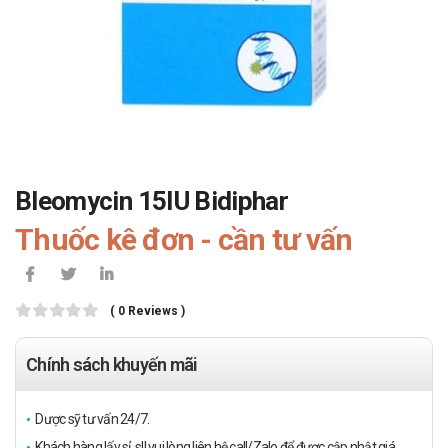
Bleomycin 15IU Bidiphar
Thuốc kê đơn - cần tư vấn
( 0 Reviews )
Chính sách khuyến mãi
Dược sỹ tư vấn 24/7.
Khách hàng lấy sỉ, sll vui lòng liên hệ call/Zalo để được cập nhật giá