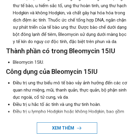
thư tế bào, u hiểm sắc tố, ung thư hoàn tinh, ung thư hạch
Hodgkin và không Hodgkin, và chất gây hại hóa hóa trong
dịch đệm ác tính. Thuốc ức chế tổng hợp DNA, ngăn chặn
sự phát triển của tế bào ung thư. Được bào chế dưới dạng
bột đông lạnh để tiêm, Bleomycin sử dụng dưới màng bọc
y tế kín do nguy cơ độc tính, đặc biệt trên phun và da.
Thành phần có trong Bleomycin 15IU
Bleomycin
15IU.
Công dụng của Bleomycin 15IU
Điều trị ung thư biểu mô tế bào vảy ảnh hưởng đến các cơ
quan như miệng, mũi, thanh quản, thực quản, bộ phận sinh
dục ngoài, cổ tử cung, và da.
Điều trị u hắc tố ác tính và ung thư tinh hoàn.
Điều trị u lympho Hodgkin hoặc không Hodgkin, bao gồm
cả các bệnh lý nấm.
Sử dụng như một tác nhân gây xơ hóa trong điều trị tràn
XEM THÊM
dịch màng phổi ác tính.