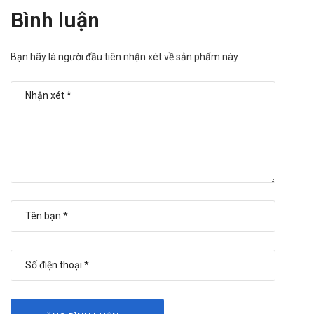
Bình luận
Oxy liệu pháp: Tăng độc phổi, tránh dùng đồng thời hoặc
ngay sau bleomycin.
Vắc-xin sống: Giảm hiệu quả vắc-xin, tăng nguy cơ nhiễm
Bạn hãy là người đầu tiên nhận xét về sản phẩm này
trùng.
Sản phẩm tương tự
Bạn có thể tham khảo thêm một vài sản phẩm có công
dụng tương tự với Bleomycin 15IU:
Cosmegen Lyovac