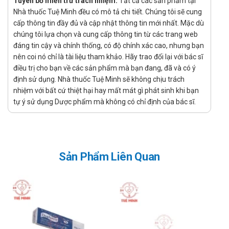
Tuyên bố miễn trừ trách nhiệm:
Tất cả các sản phẩm tại
lần/ tuần.
Nhà thuốc Tuệ Minh đều có mô tả chi tiết. Chúng tôi sẽ cung
cấp thông tin đầy đủ và cập nhật thông tin mới nhất. Mặc dù
Nếu thuốc có tác dụng thì thường bệnh có cải thiện
chúng tôi lựa chọn và cung cấp thông tin từ các trang web
trong vòng 2 tuần.
đáng tin cậy và chính thống, có độ chính xác cao, nhưng bạn
Điều trị bệnh Hodgkin:
nên coi nó chỉ là tài liệu tham khảo. Hãy trao đổi lại với bác sĩ
Bleomycin được dùng phối hợp với doxorubicin,
điều trị cho bạn về các sản phẩm mà bạn đang, đã và có ý
vinblastin và dacarbazin (phác đồ ABVD). Cần dùng
định sử dụng. Nhà thuốc Tuệ Minh sẽ không chịu trách
liều thăm dò 2 đơn vị USP trong hai liều đầu. Nếu
nhiệm với bất cứ thiệt hại hay mất mát gì phát sinh khi bạn
tự ý sử dụng Dược phẩm mà không có chỉ định của bác sĩ.
không có phản ứng cấp xảy ra trong vòng 4 – 6 giờ
thì có thể dùng liều theo phác đồ. Người lớn: 0,25 –
0,5 đơn vị USP/ kg (10 – 20 đơn vị USP/ m2) tiêm
tĩnh mạch, tiêm bắp, tiêm dưới da; 1 lần/ tuần hoặc
2 lần/ tuần. Khi kích thước khối u giảm được 50% thì
Sản Phẩm Liên Quan
có thể dùng liều duy trì 1 đơn vị USP/ ngày hoặc 5
đơn vị USP/ tuần tiêm bắp hoặc tĩnh mạch. Nếu
thuốc có tác dụng thì thường bệnh có cải thiện
trong vòng 2 tuần.
Điều trị tràn dịch màng phổi: