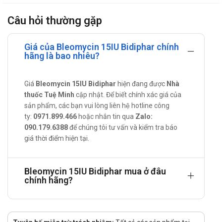
Bleomycin cũng có thể được dùng làm lựa chọn hàng hai
Câu hỏi thường gặp
cho các trường hợp u hắc tố ác tính có di căn, ung thư
biểu mô ở tuyến giáp, phổi, bàng quang, ung thư dương vật,
u lympho không Hodgkin, và ung thư tế bào mầm ở buồng
Giá của Bleomycin 15IU Bidiphar chính
hãng là bao nhiêu?
trứng.
Hướng dẫn sử dụng Bleomycin 15IU
Giá
Bleomycin 15IU Bidiphar
hiện đang được
Nhà
Cách sử dụng: Uống nguyên viên với lượng nước lọc vừa
thuốc Tuệ Minh
cập nhật. Để biết chính xác giá của
đủ.
sản phẩm, các bạn vui lòng liên hệ hotline công
Liều dùng: Dùng theo chỉ định của bác sĩ hoặc tham khảo
ty:
0971.899.466
hoặc nhắn tin qua
Zalo:
liều khuyến cáo sau:
090.179.6388
để chúng tôi tư vấn và kiểm tra báo
giá thời điểm hiện tại.
Điều trị các ung thư biểu mô tế bào vảy:
Dùng đường tiêm tĩnh mạch, tiêm bắp, dưới da 1-2
lần/ tuần. Liều khuyên dùng ở người lớn là 0,25 – 0,5
Bleomycin 15IU Bidiphar mua ở đâu
chính hãng?
đơn vị USP/ kg (10 – 20 đơn vị USP/ m2).
Điều trị ung thư tinh hoàn:
0,25 – 0,5 đơn vị USP/ kg (10 – 20 đơn vị USP/ m2)
tiêm tĩnh mạch hoặc tiêm bắp 1 lần/ tuần hoặc 2