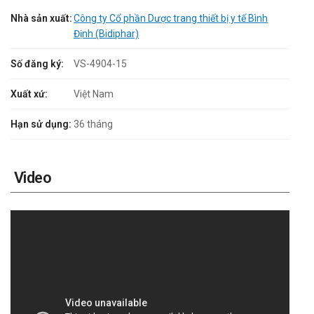
Nhà sản xuất:
Công ty Cổ phần Dược trang thiết bị y tế Bình
Định (Bidiphar)
Số đăng ký:
VS-4904-15
Xuất xứ:
Việt Nam
Hạn sử dụng:
36 tháng
Video