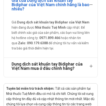
Giá của Dung dịch sát khuẩn tay
Xoa đều dung dịch sát khuẩn lên toàn bộ bề mặt da tay ở cả
Bidiphar của Việt Nam chính hãng là bao
hai bàn tay và lên đến cổ tay.
nhiêu?
Đặc biệt lưu ý đến: Các kẻ tay, ngón tay, ngón cái và mu bàn
tay.
Giá
Dung dịch sát khuẩn tay Bidiphar của Việt Nam
hiện đang được
Nhà thuốc Tuệ Minh
cập nhật. Để
Tiếp tục xoa cho đến khi cả hai tay đều khô.
biết chính xác giá của sản phẩm, các bạn vui lòng liên
Lưu ý khi sử dụng Dung dịch sát khuẩn
hệ hotline công ty:
0971.899.466
hoặc nhắn tin
tay Bidiphar
qua
Zalo: 090.179.6388
để chúng tôi tư vấn và kiểm
tra báo giá thời điểm hiện tại.
Không dùng cho người mẫn cảm với bất cứ thành phần nào
của sản phẩm.
Dung dịch sát khuẩn tay Bidiphar của
Dung dịch sát khuẩn tay Bidiphar phù hợp
Việt Nam mua ở đâu chính hãng?
dùng cho đối tượng nào?
Theo chỉ định của bác sĩ.
Tuyên bố miễn trừ trách nhiệm:
Tất cả các sản phẩm tại
Tác dụng phụ có thể gặp phải
Nhà thuốc Tuệ Minh đều có mô tả chi tiết. Chúng tôi sẽ cung
cấp thông tin đầy đủ và cập nhật thông tin mới nhất. Mặc dù
Thông tin với bác sĩ về các tác dụng phụ bạn gặp phải.
chúng tôi lựa chọn và cung cấp thông tin từ các trang web