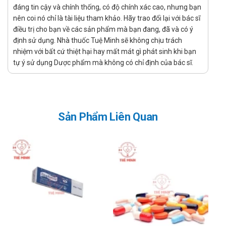
Tương tác
đáng tin cậy và chính thống, có độ chính xác cao, nhưng bạn
nên coi nó chỉ là tài liệu tham khảo. Hãy trao đổi lại với bác sĩ
Tương tác có thể làm giảm hiệu quả của sản phẩm hoặc gia
điều trị cho bạn về các sản phẩm mà bạn đang, đã và có ý
tăng nguy cơ mắc các tác dụng phụ. Vì vậy, bạn cần tham
định sử dụng. Nhà thuốc Tuệ Minh sẽ không chịu trách
khảo ý kiến của dược sĩ, bác sĩ khi muốn dùng đồng thời với
nhiệm với bất cứ thiệt hại hay mất mát gì phát sinh khi bạn
các loại thuốc khác.
tự ý sử dụng Dược phẩm mà không có chỉ định của bác sĩ.
Lý do nên mua Dung dịch sát khuẩn tay
Bidiphar tại nhà thuốc
Sản phẩm chính hãng.
Sản Phẩm Liên Quan
Giá cả phải chăng.
Giao hàng tận nơi, nhận hàng thanh toán.
Nói không với hàng giả, hàng kém chất lượng.
Hướng dẫn bảo quản Dung dịch sát khuẩn
tay Bidiphar
Bảo quản nơi khô ráo, thoáng mát. Tránh ánh nắng mặt trời.