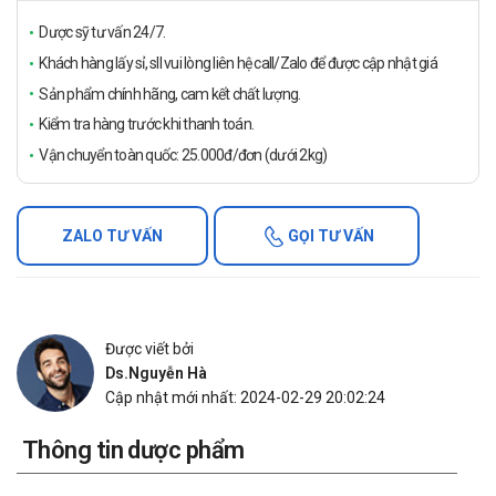
Dược sỹ tư vấn 24/7.
Khách hàng lấy sỉ, sll vui lòng liên hệ call/Zalo để được cập nhật giá
Sản phẩm chính hãng, cam kết chất lượng.
Kiểm tra hàng trước khi thanh toán.
Vận chuyển toàn quốc: 25.000đ/đơn (dưới 2kg)
ZALO TƯ VẤN
GỌI TƯ VẤN
Được viết bởi
Ds.Nguyễn Hà
Cập nhật mới nhất: 2024-02-29 20:02:24
Thông tin dược phẩm