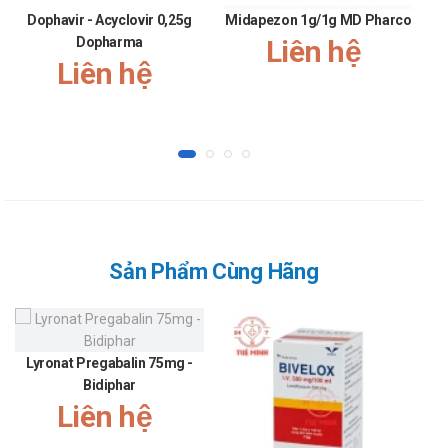
Hướng dẫn xử lý khi bị quên liều, quá liều
Dophavir - Acyclovir 0,25g
Midapezon 1g/1g MD Pharco
Quá liều: Đến ngay cơ sở y tế trong trường hợp khẩn cấp.
Dopharma
Liên hệ
Liên hệ
Quên liều: Sử dụng ngay khi nhớ ra. Không sử dụng bù những
liều đã quên.
Một số sản phẩm tương tự
Nước rửa tay Natural Hand Wash
Rửa tay khô traphaco 250ml
Dung dịch rửa tay v-green 100ml
Giấy phép xác nhận từ Bộ Y Tế
Sản Phẩm Cùng Hãng
VS-4904-15.
Thông tin khác
Sản xuất tại: Công ty cổ phần Dược-TTBYT Bình Định
Lyronat Pregabalin 75mg -
(Bidiphar).
Bidiphar
Liên hệ
Xuất xứ thương hiệu: Việt Nam.
Đóng gói: Chai x 500ml.