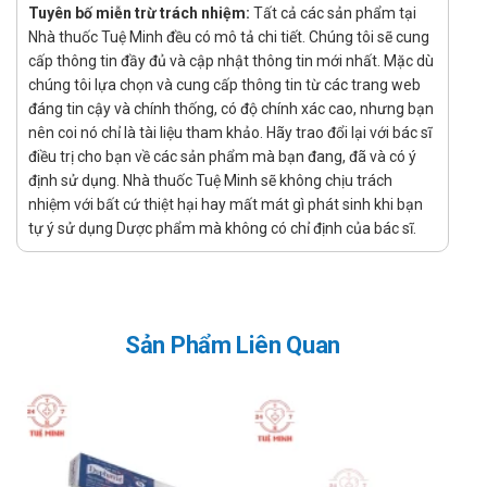
Tuyên bố miễn trừ trách nhiệm:
Tất cả các sản phẩm tại
capsule:
Nhà thuốc Tuệ Minh đều có mô tả chi tiết. Chúng tôi sẽ cung
Thường gặp: Đau đầu, chóng mặt, đau bụng, rối loạn
cấp thông tin đầy đủ và cập nhật thông tin mới nhất. Mặc dù
tiêu hóa.
chúng tôi lựa chọn và cung cấp thông tin từ các trang web
Ít gặp: Viêm da, ngứa, nổi mề đay, cảm giác choáng
đáng tin cậy và chính thống, có độ chính xác cao, nhưng bạn
váng.
nên coi nó chỉ là tài liệu tham khảo. Hãy trao đổi lại với bác sĩ
Hiếm gặp: Sốt, ra mồ hôi nhiều, mẫn cảm với ánh sáng,
điều trị cho bạn về các sản phẩm mà bạn đang, đã và có ý
định sử dụng. Nhà thuốc Tuệ Minh sẽ không chịu trách
sốc phản vệ.
nhiệm với bất cứ thiệt hại hay mất mát gì phát sinh khi bạn
Rất hiếm gặp: Giảm bạch cầu, viêm gan, suy gan, viêm
tự ý sử dụng Dược phẩm mà không có chỉ định của bác sĩ.
thận kẽ.
Lưu ý khi sử dụng
Đọc kĩ hướng dẫn sử dụng trước khi dùng.
Tương tác với thuốc khác
Sản Phẩm Liên Quan
Khi kết hợp Solimax 20 capsule với Clopidogrel, hiệu quả
của Clopidogrel sẽ bị giảm, làm giảm khả năng ngăn ngừa
các cơn đau tim và đột quỵ.
Việc sử dụng Griseofulvin cùng Solimax 20 capsule sẽ làm