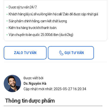
Dược sỹ tư vấn 24/7.
Khách hàng lấy sỉ, sll vui lòng liên hệ call/Zalo để được cập nhật giá
Sản phẩm chính hãng, cam kết chất lượng.
Kiểm tra hàng trước khi thanh toán.
Vận chuyển toàn quốc: 25.000đ/đơn (dưới 2kg)
ZALO TƯ VẤN
GỌI TƯ VẤN
Được viết bởi
Ds.Nguyễn Hà
Cập nhật mới nhất: 2025-05-27 16:20:34
Thông tin dược phẩm