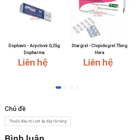
dụng tương tự với Solimax 20 capsule:
Esomeprazol 40mg Khapharco
Esomeprazol azevedos
Esomeprazole EG 40mg pyme
Thông tin khác
Dophavir - Acyclovir 0,25g
Stargrel - Clopidogrel 75mg
C
Đóng gói: Hộp 2 vỉ x 14 viên.
Dopharma
Hera
Liên hệ
Liên hệ
Chủ đề
Thuốc điều trị Loét dạ dày tá tràng
Bình luận