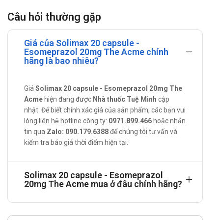
Liều dùng: Dùng theo chỉ định của bác sĩ hoặc tham khảo
Câu hỏi thường gặp
liều khuyến cáo sau:
Đối với bệnh nhân viêm, loét dạ dày tá tràng có dương
Giá của Solimax 20 capsule -
tính với HP: Sử dụng Solimax 20 capsule với liều 2 viên
Esomeprazol 20mg The Acme chính
mỗi ngày, chia làm 2 lần, trong 1 tuần, kết hợp với
hãng là bao nhiêu?
Clarithromycin và amoxcillin theo chỉ định bác sĩ.
Đối với bệnh nhân viêm loét dạ dày tá tràng do dùng
Giá
Solimax 20 capsule - Esomeprazol 20mg The
NSAIDS: Liều dùng là 1 đến 2 viên, mỗi ngày 1 lần, liên
Acme
hiện đang được
Nhà thuốc Tuệ Minh
cập
tục trong vòng 6 tháng.
nhật. Để biết chính xác giá của sản phẩm, các bạn vui
Đối với bệnh nhân trào ngược dạ dày thực quản, nhà
lòng liên hệ hotline công ty:
0971.899.466
hoặc nhắn
sản xuất khuyến cáo liều dùng từ 1 đến 2 viên mỗi
tin qua
Zalo: 090.179.6388
để chúng tôi tư vấn và
ngày.
kiểm tra báo giá thời điểm hiện tại.
Chống chỉ định
Người quá mẫn với bất cứ thành phần nào có trong sản
Solimax 20 capsule - Esomeprazol
phẩm.
20mg The Acme mua ở đâu chính hãng?
Tác dụng phụ của sản phẩm
Tác dụng phụ có thể sảy ra khi sử dụng Solimax 20