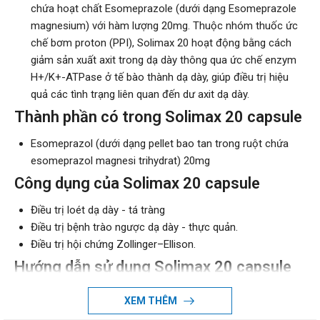
chứa hoạt chất Esomeprazole (dưới dạng Esomeprazole
magnesium) với hàm lượng 20mg. Thuộc nhóm thuốc ức
chế bơm proton (PPI), Solimax 20 hoạt động bằng cách
giảm sản xuất axit trong dạ dày thông qua ức chế enzym
H+/K+-ATPase ở tế bào thành dạ dày, giúp điều trị hiệu
quả các tình trạng liên quan đến dư axit dạ dày.
Thành phần có trong Solimax 20 capsule
Esomeprazol (dưới dạng pellet bao tan trong ruột chứa
esomeprazol magnesi trihydrat) 20mg
Công dụng của Solimax 20 capsule
Điều trị loét dạ dày - tá tràng
Điều trị bệnh trào ngược dạ dày - thực quản.
Điều trị hội chứng Zollinger–Ellison.
Hướng dẫn sử dụng Solimax 20 capsule
Cách sử dụng: Uống nguyên viên với lượng nước lọc vừa
XEM THÊM
đủ.