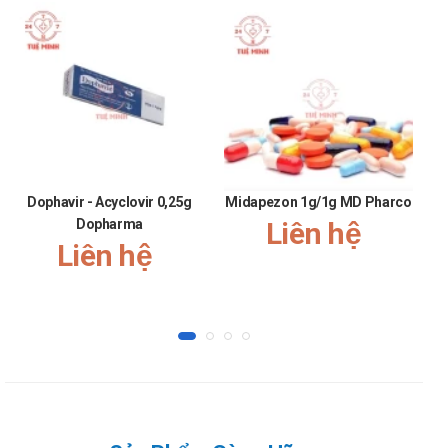
dụng tương tự với Tigasdo:
Momesone
Mufecin
Thông tin khác
Đóng gói: Hộp 1 tuýp x 10g.
Dophavir - Acyclovir 0,25g
Midapezon 1g/1g MD Pharco
Dopharma
Liên hệ
Liên hệ