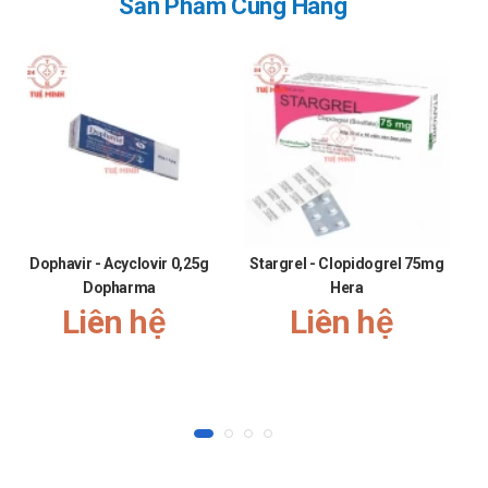
Sản Phẩm Cùng Hãng
Dophavir - Acyclovir 0,25g
Stargrel - Clopidogrel 75mg
C
Dopharma
Hera
Liên hệ
Liên hệ