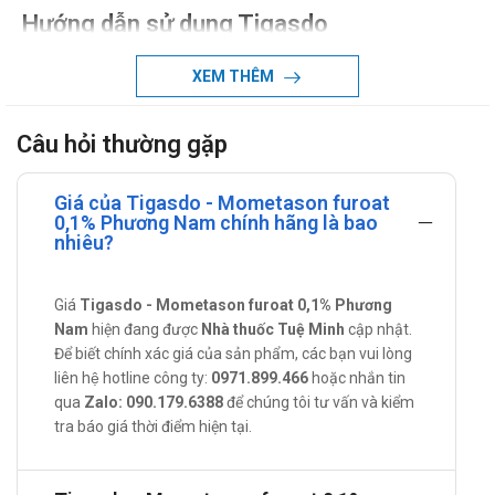
Hướng dẫn sử dụng Tigasdo
Liều dùng:
XEM THÊM
Người lớn và trẻ em: thường bôi 1 lần mỗi ngày.
Cách dùng:
Câu hỏi thường gặp
Bôi lớp mỏng kem Tigasdo lên vùng da bị bệnh, xoa
đều.
Giá của Tigasdo - Mometason furoat
Sử dụng thuốc bôi lên vùng mặt hay dùng cho trẻ em:
0,1% Phương Nam chính hãng là bao
nhiêu?
bôi lượng nhỏ nhất phù hợp với phác đồ điều trị, không
bôi quá 5 ngày.
Chống chỉ định
Giá
Tigasdo - Mometason furoat 0,1% Phương
Nam
hiện đang được
Nhà thuốc Tuệ Minh
cập nhật.
Người quá mẫn với bất cứ thành phần nào có trong sản
Để biết chính xác giá của sản phẩm, các bạn vui lòng
phẩm.
liên hệ hotline công ty:
0971.899.466
hoặc nhắn tin
Tác dụng phụ của sản phẩm
qua
Zalo: 090.179.6388
để chúng tôi tư vấn và kiểm
tra báo giá thời điểm hiện tại.
Tác dụng phụ có thể sảy ra khi sử dụng Tigasdo:
Các tác dụng phụ thường gặp bao gồm kích ứng da,