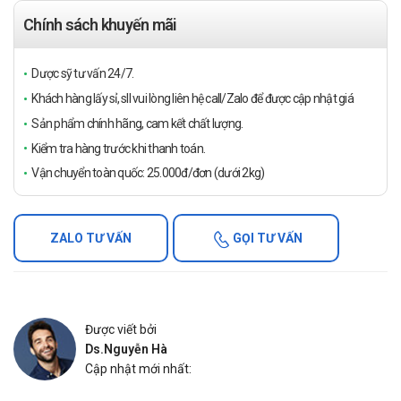
Chính sách khuyến mãi
Dược sỹ tư vấn 24/7.
Khách hàng lấy sỉ, sll vui lòng liên hệ call/Zalo để được cập nhật giá
Sản phẩm chính hãng, cam kết chất lượng.
Kiểm tra hàng trước khi thanh toán.
Vận chuyển toàn quốc: 25.000đ/đơn (dưới 2kg)
ZALO TƯ VẤN
GỌI TƯ VẤN
Được viết bởi
Ds.Nguyễn Hà
Cập nhật mới nhất: