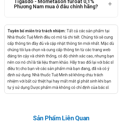
Tigasdo - Mometason furoat 0,1%
teo da, khô da, giãn mao mạch, viêm quanh miệng, rôm
Phương Nam mua ở đâu chính hãng?
sảy, và viêm da.
Hiếm gặp là cảm giác nóng rát, viêm nang lông, và
ngứa.
Tần suất chưa xác định:
Tuyên bố miễn trừ trách nhiệm:
Tất cả các sản phẩm tại
Mụn nhọt, rạn da, teo da. Rậm lông, ngứa, viêm da.
Nhà thuốc Tuệ Minh đều có mô tả chi tiết. Chúng tôi sẽ cung
cấp thông tin đầy đủ và cập nhật thông tin mới nhất. Mặc dù
Giảm sắc tố da. Đau tại chỗ bôi. Việc sử dụng thuốc
chúng tôi lựa chọn và cung cấp thông tin từ các trang web
lâu dài để điều trị bệnh mạn tính ở trẻ em có thể ảnh
đáng tin cậy và chính thống, có độ chính xác cao, nhưng bạn
hưởng đến sự phát triển của trẻ.
nên coi nó chỉ là tài liệu tham khảo. Hãy trao đổi lại với bác sĩ
Lưu ý khi sử dụng
điều trị cho bạn về các sản phẩm mà bạn đang, đã và có ý
định sử dụng. Nhà thuốc Tuệ Minh sẽ không chịu trách
Đọc kĩ hướng dẫn sử dụng trước khi dùng.
nhiệm với bất cứ thiệt hại hay mất mát gì phát sinh khi bạn
Tương tác với thuốc khác
tự ý sử dụng Dược phẩm mà không có chỉ định của bác sĩ.
Chưa có thông tin về các tương tác thuốc khi sử dụng
Tigasdo dưới dạng bôi da.
Sản phẩm tương tự
Sản Phẩm Liên Quan
Bạn có thể tham khảo thêm một vài sản phẩm có công