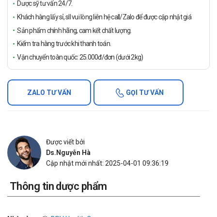
Dược sỹ tư vấn 24/7.
Khách hàng lấy sỉ, sll vui lòng liên hệ call/Zalo để được cập nhật giá
Sản phẩm chính hãng, cam kết chất lượng.
Kiểm tra hàng trước khi thanh toán.
Vận chuyển toàn quốc: 25.000đ/đơn (dưới 2kg)
ZALO TƯ VẤN
GỌI TƯ VẤN
Được viết bởi
Ds.Nguyễn Hà
Cập nhật mới nhất: 2025-04-01 09:36:19
Thông tin dược phẩm