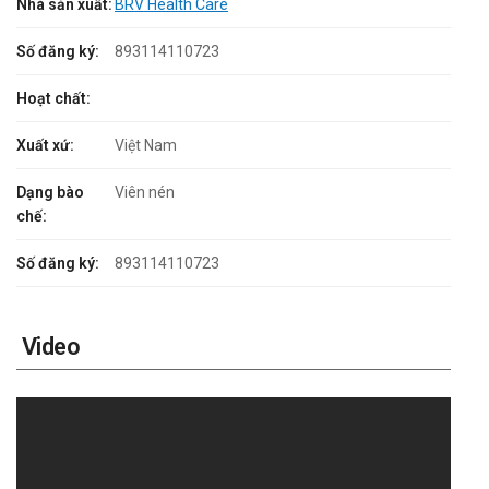
Nhà sản xuất:
BRV Health Care
Số đăng ký:
893114110723
Hoạt chất:
Xuất xứ:
Việt Nam
Dạng bào
Viên nén
chế:
Số đăng ký:
893114110723
Video