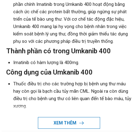
phần chính Imatinib trong Umkanib 400 hoạt động bằng
cách ức chế các protein bất thường, giúp ngừng sự phát
triển của tế bào ung thư. Với cơ chế tác động đặc hiệu,
Umkanib 400 mang lại hy vọng cho bệnh nhân trong việc
kiểm soát bệnh lý ung thư, đồng thời giảm thiểu tác dụng
phụ so với các phương pháp điều trị truyền thống.
Thành phần có trong Umkanib 400
Imatinib có hàm lượng là 400mg.
Công dụng của Umkanib 400
Thuốc điều trị cho các trường hợp bị bệnh ung thư máu
hay còn gọi là bạch cầu tủy mãn CML. Ngoài ra còn dùng
điều trị cho bệnh ung thư có liên quan đến tế bào máu, tủy
xương.
Điều trị bệnh ung thư da.
Điều trị u ở dạ dày hoặc ung thư liên quan đến đường tiêu
XEM THÊM
hóa.
Hướng dẫn sử dụng Umkanib 400