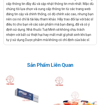
Bệnh ung thư da tái phát hoặc di căn dùng 800mg mỗi
cấp thông tin đầy đủ và cập nhật thông tin mới nhất. Mặc dù
ngày.
chúng tôi lựa chọn và cung cấp thông tin từ các trang web
đáng tin cậy và chính thống, có độ chính xác cao, nhưng bạn
Chống chỉ định
nên coi nó chỉ là tài liệu tham khảo. Hãy trao đổi lại với bác sĩ
điều trị cho bạn về các sản phẩm mà bạn đang, đã và có ý
Người quá mẫn với bất cứ thành phần nào có trong sản
định sử dụng. Nhà thuốc Tuệ Minh sẽ không chịu trách
phẩm.
nhiệm với bất cứ thiệt hại hay mất mát gì phát sinh khi bạn
Tác dụng phụ của sản phẩm
tự ý sử dụng Dược phẩm mà không có chỉ định của bác sĩ.
Tác dụng phụ có thể sảy ra khi sử dụng
Umkanib 400:
Mệt mỏi, chóng mặt – Cảm giác mệt mỏi, chóng mặt
có thể xảy ra, đặc biệt trong giai đoạn đầu sử dụng
Sản Phẩm Liên Quan
thuốc.
Rối loạn tiêu hóa – Buồn nôn, ói mửa, tiêu chảy hoặc
táo bón có thể xảy ra.
Phản ứng dị ứng – Các triệu chứng như phát ban, ngứa,
sưng tấy, hoặc khó thở có thể xảy ra ở một số bệnh
nhân.
Tăng cân hoặc phù nề – Có thể xuất hiện hiện tượng
sưng phù ở tay, chân hoặc mặt.