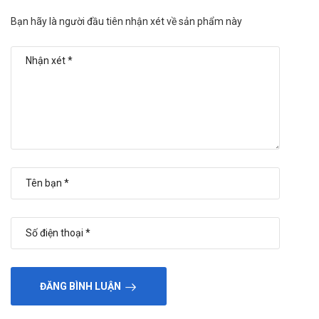
Thông tin khác
Bạn hãy là người đầu tiên nhận xét về sản phẩm này
Đóng gói: Hộp 3 vỉ x 10 viên.
Hạn dùng: 36 tháng.
“Cám ơn bạn đã ủng hộ, đồng hành và tin tưởng sử dụng sản
phẩm tại
Nhà thuốc Tuệ Minh
. Sự tin tưởng, yêu mến của Quý
khách hàng là niềm tự hào và thành công lớn nhất của chúng tôi
trong quá trình phát triển. Chúc bạn ngày mới vui vẻ!”
ĐĂNG BÌNH LUẬN