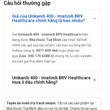
Câu hỏi thường gặp
Cách sử dụng: Uống.
Liều dùng: Dùng theo chỉ định của bác sĩ hoặc tham khảo
Giá của Umkanib 400 - Imatinib BRV
Healthcare chính hãng là bao nhiêu?
liều khuyến cáo sau:
Liều dùng điều trị bệnh bạch cầu sẽ tùy theo tình trạng
bệnh của người dùng là thể cấp hay thể mạn.
Giá
Umkanib 400 - Imatinib BRV Healthcare
hiện
Người lớn: Thông thường liều dùng sẽ rơi vào khoảng
đang được
Nhà thuốc Tuệ Minh
cập nhật. Để biết
chính xác giá của sản phẩm, các bạn vui lòng liên hệ
400-800mg thuốc mỗi ngày. Uống 1 lần hoặc chia
hotline công ty:
0971.899.466
hoặc nhắn tin
thành 2 lần uống sáng và tối.
qua
Zalo: 090.179.6388
để chúng tôi tư vấn và kiểm
Trẻ em dùng từ 340-570mg/m2 mỗi ngày, liều tổng
tra báo giá thời điểm hiện tại.
mỗi ngày không được quá 800mg.
Thời gian dùng vào khoảng 7 ngày cho đến 13
tháng, trung bình thường gặp nhất là 7 tháng.
Umkanib 400 - Imatinib BRV Healthcare
mua ở đâu chính hãng?
Với liều điều trị bệnh loạn sản tủy là 400mg thuốc
mỗi ngày cho người trưởng thành.
Với hội chứng tăng bạch cầu ưa eosin người lớn dùng
100mg thuốc mỗi ngày. Có thể tăng đến 400mg thuốc
Tuyên bố miễn trừ trách nhiệm:
Tất cả các sản phẩm tại
mỗi ngày nếu như cơ thể đáp ứng.
Nhà thuốc Tuệ Minh đều có mô tả chi tiết. Chúng tôi sẽ cung