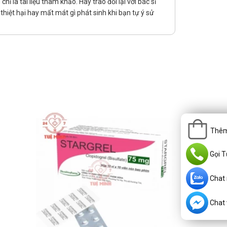
 là tài liệu tham khảo. Hãy trao đổi lại với bác sĩ
trẻ mất nước hoặc đang bị suy thận.
hiệt hại hay mất mát gì phát sinh khi bạn tự ý sử
Thêm
Gọi T
Chat
Chat v