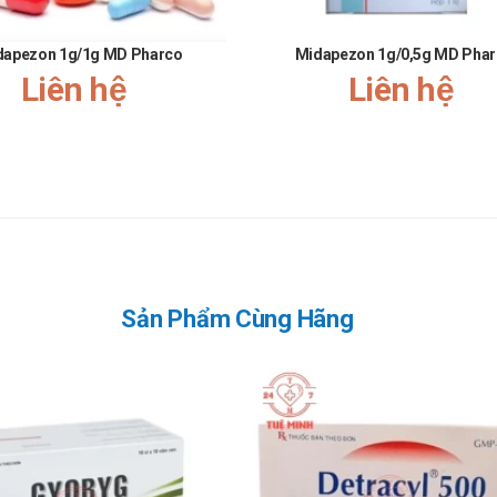
dapezon 1g/1g MD Pharco
Midapezon 1g/0,5g MD Pha
Liên hệ
Liên hệ
ặt trời.
liều
n cấp.
bù những liều đã quên.
Sản Phẩm Cùng Hãng
g