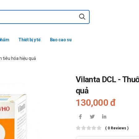
phẩm
Thiết bị y tế
Bao cao su
ạn tiêu hóa hiệu quả
Vilanta DCL - Thuốc
quả
130,000 đ
( 0 Reviews )