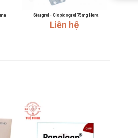
rma
Stargrel - Clopidogrel 75mg Hera
Celeges
Liên hệ