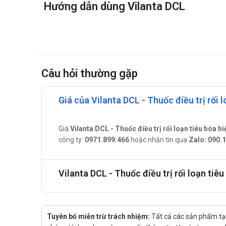
Hướng dẫn dùng Vilanta DCL
Cách sử dụng:
Thuốc dùng đường uống.
Liều lượng:
Đối với người lớn: Uống mỗi lần 1 gói, mỗi ngày
Câu hỏi thường gặp
Đối với trẻ em: Uống nửa gói. Hoặc theo hướng
Cần lưu ý:
Giá của Vilanta DCL - Thuốc điều trị rối 
Với những người bị chứng rối loạn tiêu hóa, 
Với những người bị loét dạ dày–tá tràng cần
Giá
Vilanta DCL - Thuốc điều trị rối loạn tiêu hóa h
Đối tượng bị trào ngược dạ dày–thực quản,
công ty:
0971.899.466
hoặc nhắn tin qua
Zalo: 090.
để duy trì pH của dạ dày bằng 3,5.
Lưu ý khi sử dụng Vilanta DCL
Vilanta DCL - Thuốc điều trị rối loạn ti
Để xa tầm tay của trẻ em
Đọc kĩ hướng dẫn khi sử dụng
Không sử dụng thuốc với các trường hợp sau:
Tuyên bố miễn trừ trách nhiệm:
Tất cả các sản phẩm tại
Đối tượng bị giảm phosphate máu.