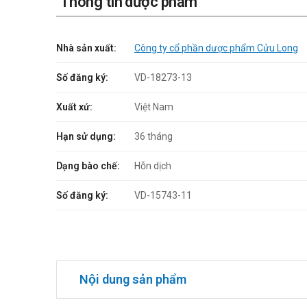
Thông tin dược phẩm
Nhà sản xuất:
Công ty cổ phần dược phẩm Cửu Long
Số đăng ký:
VD-18273-13
Xuất xứ:
Việt Nam
Hạn sử dụng:
36 tháng
Dạng bào chế:
Hỗn dịch
Số đăng ký:
VD-15743-11
Nội dung sản phẩm