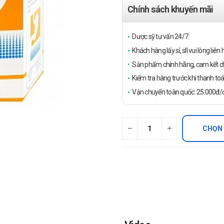
Chính sách khuyến mãi
Dược sỹ tư vấn 24/7.
Khách hàng lấy sỉ, sll vui lòng liê
Sản phẩm chính hãng, cam kết ch
Kiểm tra hàng trước khi thanh toá
Vận chuyển toàn quốc: 25.000đ/đ
CHỌN