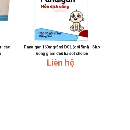
hàng là niềm tự hào và thành công lớn nhất của chúng tôi
rị các
Panalgan 160mg/5ml DCL (gói 5ml) - Siro
Panalgan 
ả
uống giảm đau hạ sốt cho bé
Thuố
Liên hệ