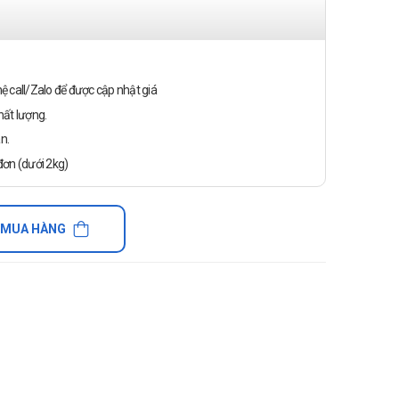
n hệ call/Zalo để được cập nhật giá
ất lượng.
n.
ơn (dưới 2kg)
 MUA HÀNG