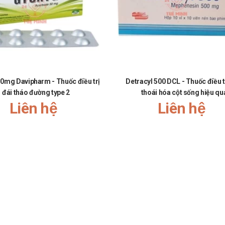
Nhà thuốc Tuệ Minh
sản phẩm tại
. Sự tin tưởng, yêu mến của Quý khách 
0mg Davipharm - Thuốc điều trị
Detracyl 500 DCL - Thuốc điều t
đái tháo đường type 2
thoái hóa cột sống hiệu qu
Liên hệ
Liên hệ