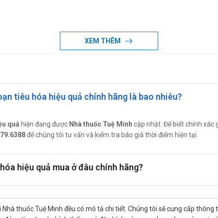
XEM THÊM
 sử dụng 2-4 lần.
 dẫn của bác sĩ, dược sĩ chuyên môn.
loạn tiêu hóa hiệu quả chính hãng là bao nhiêu?
tình trạng khó tiêu, không nên sử dụng thuốc quá 14 ngày trừ khi đượ
 sử dụng thuốc liên tục ít nhất 2 tháng -2,5 tháng sau khi hết các tri
iệu quả
hiện đang được
Nhà thuốc Tuệ Minh
cập nhật. Để biết chính xác gi
 gặp tình trạng chảy máu dạ dày hoặc loét do căng thẳng, stress gây ra
179.6388
để chúng tôi tư vấn và kiểm tra báo giá thời điểm hiện tại.
êu hóa hiệu quả mua ở đâu chính hãng?
 Nhà thuốc Tuệ Minh đều có mô tả chi tiết. Chúng tôi sẽ cung cấp thông 