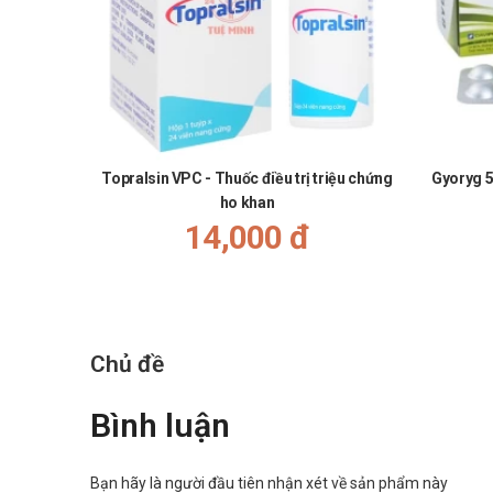
Xuất xứ thương hiệu: Việt Nam
Đóng gói: Thùng = 36 hộp*20 gói*10g
Hạn dùng: 36 tháng
Nguồn tham khảo: https://drugbank.vn/
“Cám ơn bạn đã ủng hộ, đồng hành và tin tưởng sử dụng 
trong quá trình phát triển. Chúc bạn ngày mới vui vẻ!”
Topralsin VPC - Thuốc điều trị triệu chứng
Gyoryg 5
ho khan
14,000 đ
Chủ đề
Bình luận
Bạn hãy là người đầu tiên nhận xét về sản phẩm này