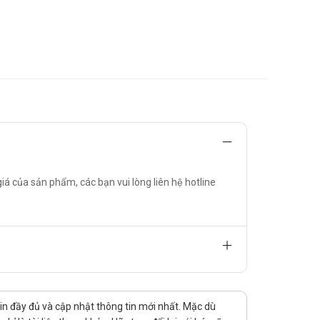
c bác sĩ chỉ định.
ệu chứng của bệnh.
á của sản phẩm, các bạn vui lòng liên hệ hotline
 thì uống thuốc mỗi giờ 1 lần và điều chỉnh liều dùng
tin đầy đủ và cập nhật thông tin mới nhất. Mặc dù