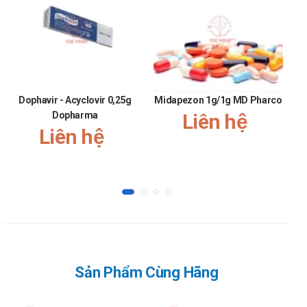
Thận trọng:
Động kinh không kiểm soát được, bí tiểu tiện và phì đại
tuyến tiền liệt, suy giảm chức năng gan, tăng nhãn áp góc
đóng, bệnh tim mạch, bệnh cường giáp hoặc đang điều trị
với các thuốc tuyến giáp.
Dophavir - Acyclovir 0,25g
Midapezon 1g/1g MD Pharco
Người bệnh đã điều trị với các chất ức chế monoamin
Dopharma
Liên hệ
oxydase, phải ngừng thuốc ít nhất 14 ngày, mới được điều
Liên hệ
trị bằng amitriptylin.
Dùng các thuốc chống trầm cảm 3 vòng cùng với các
thuốc kháng cholinergic có thể làm tăng tác dụng kháng
cholinergic.
Người đang lái xe và vận hành máy móc.
Amitriptylin 25mg Danapha phù hợp dùng
cho đối tượng nào?
Sản Phẩm Cùng Hãng
Theo chỉ định của bác sĩ.