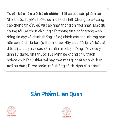
trì tác dụng. Tiếp tục điều trị duy trì 3 tháng hoặc lâu hơn
để giảm khả năng tái phát. Ngừng điều trị cần thực hiện
Tuyên bố miễn trừ trách nhiệm:
Tất cả các sản phẩm tại
dần từng bước và theo dõi chặt chẽ vì có nguy cơ tái phát.
Nhà thuốc Tuệ Minh đều có mô tả chi tiết. Chúng tôi sẽ cung
Đối với người bệnh điều trị tại bệnh viện: Liều ban đầu lên
cấp thông tin đầy đủ và cập nhật thông tin mới nhất. Mặc dù
đến 100 mg/ngày, cần thiết có thể tăng dần đến 200
chúng tôi lựa chọn và cung cấp thông tin từ các trang web
đáng tin cậy và chính thống, có độ chính xác cao, nhưng bạn
mg/ngày, một số người cần tới 300 mg/ngày. Người bệnh
nên coi nó chỉ là tài liệu tham khảo. Hãy trao đổi lại với bác sĩ
cao tuổi và người bệnh trẻ (thiếu niên) dùng liều thấp hơn,
điều trị cho bạn về các sản phẩm mà bạn đang, đã và có ý
50 mg/ngày, chia thành liều nhỏ.
định sử dụng. Nhà thuốc Tuệ Minh sẽ không chịu trách
Lưu ý khi sử dụng Amitriptylin 25mg
nhiệm với bất cứ thiệt hại hay mất mát gì phát sinh khi bạn
Danapha
tự ý sử dụng Dược phẩm mà không có chỉ định của bác sĩ.
Chống chỉ định:
Người bệnh mẫn cảm với amitriptylin.
Sản Phẩm Liên Quan
Không được dùng đồng thời với các chất ức chế
monoamin oxydase.
Không dùng trong giai đoạn hồi phục ngay sau nhồi máu
cơ tim.