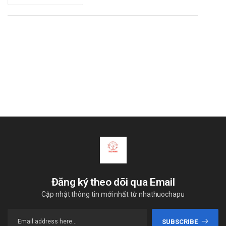
Hạn dùng: 36 tháng.
Nguồn tham khảo: https://drugbank.vn/
“Cám ơn bạn đã ủng hộ, đồng hành và tin tưởng sử dụng sản
phẩm tại
Nhà thuốc Tuệ Minh
. Sự tin tưởng, yêu mến của Quý
khách hàng là niềm tự hào và thành công lớn nhất của chúng tôi
trong quá trình phát triển. Chúc bạn ngày mới vui vẻ!”
Đăng ký theo dõi qua Email
Cập nhật thông tin mới nhất từ nhathuochapu
SUBSCRIBE