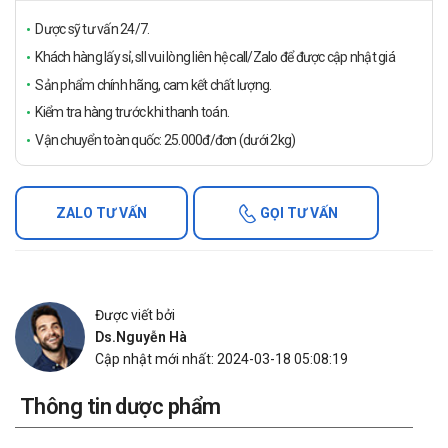
Dược sỹ tư vấn 24/7.
Khách hàng lấy sỉ, sll vui lòng liên hệ call/Zalo để được cập nhật giá
Sản phẩm chính hãng, cam kết chất lượng.
Kiểm tra hàng trước khi thanh toán.
Vận chuyển toàn quốc: 25.000đ/đơn (dưới 2kg)
ZALO TƯ VẤN
GỌI TƯ VẤN
Được viết bởi
Ds.Nguyễn Hà
Cập nhật mới nhất: 2024-03-18 05:08:19
Thông tin dược phẩm