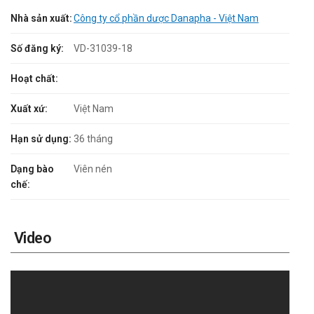
Nhà sản xuất:
Công ty cổ phần dược Danapha - Việt Nam
Số đăng ký:
VD-31039-18
Hoạt chất:
Xuất xứ:
Việt Nam
Hạn sử dụng:
36 tháng
Dạng bào
Viên nén
chế:
Video