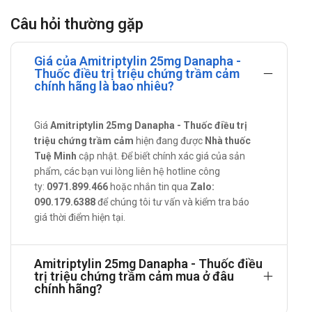
Hướng dẫn dùng Amitriptylin 25mg
Câu hỏi thường gặp
Danapha
Giá của Amitriptylin 25mg Danapha -
Cách sử dụng:
Thuốc điều trị triệu chứng trầm cảm
chính hãng là bao nhiêu?
Dùng đường uống.
Liều lượng:
Giá
Amitriptylin 25mg Danapha - Thuốc điều trị
Theo sự chỉ định của thầy thuốc hoặc liều trung bình là :
triệu chứng trầm cảm
hiện đang được
Nhà thuốc
Liều ban đầu cho người bệnh ngoại trú: 75 mg/ngày, chia
Tuệ Minh
cập nhật. Để biết chính xác giá của sản
vài lần. Nếu cần có thể tăng tới 150 mg/ngày. Liều tăng
phẩm, các bạn vui lòng liên hệ hotline công
được ưu tiên dùng buổi chiều hoặc buổi tối.
ty:
0971.899.466
hoặc nhắn tin qua
Zalo:
090.179.6388
để chúng tôi tư vấn và kiểm tra báo
Liều duy trì ngoại trú: 50 - 100 mg/ngày. Với người bệnh
giá thời điểm hiện tại.
thể trạng tốt, dưới 60 tuổi, liều có thể tăng lên đến 150
mg/ngày, uống một lần vào buổi tối. Tuy nhiên liều 24 - 40
mg/ngày có thể đủ cho một số người bệnh. Khi đã tác
Amitriptylin 25mg Danapha - Thuốc điều
trị triệu chứng trầm cảm mua ở đâu
dụng đầy đủ và tình trạng người bệnh đã được cải thiện,
chính hãng?
nên giảm liều xuống đến liều thấp nhất có thể được để duy