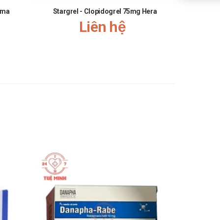
rma
Stargrel - Clopidogrel 75mg Hera
Celeges
Liên hệ