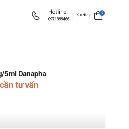
Hotline:
0
Giỏ Hàng:
0971899466
g/5ml Danapha
cần tư vấn