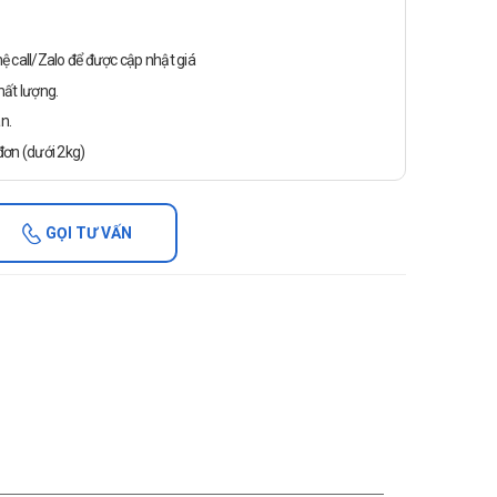
n hệ call/Zalo để được cập nhật giá
ất lượng.
n.
ơn (dưới 2kg)
GỌI TƯ VẤN