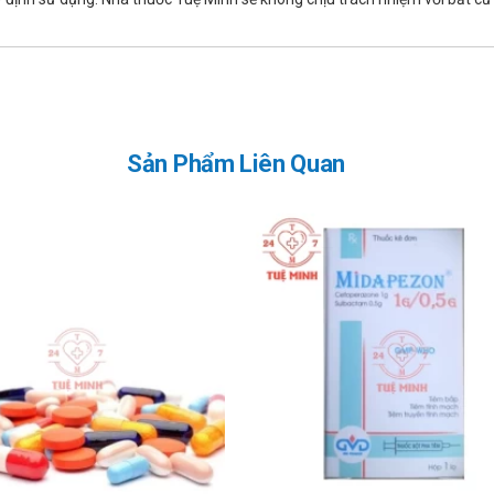
ử dụng (nếu có) để tránh gặp tương tác xấu.
ng dụng tương tự với Zinsol:
Sản Phẩm Liên Quan