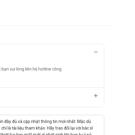
ạn vui lòng liên hệ hotline công
tin đầy đủ và cập nhật thông tin mới nhất. Mặc dù
 là tài liệu tham khảo. Hãy trao đổi lại với bác sĩ
hiệt hại hay mất mát gì phát sinh khi bạn tự ý sử