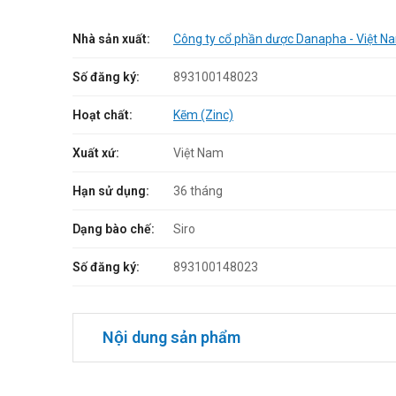
Nhà sản xuất:
Công ty cổ phần dược Danapha - Việt N
Số đăng ký:
893100148023
Hoạt chất:
Kẽm (Zinc)
Xuất xứ:
Việt Nam
Hạn sử dụng:
36 tháng
Dạng bào chế:
Siro
Số đăng ký:
893100148023
Nội dung sản phẩm