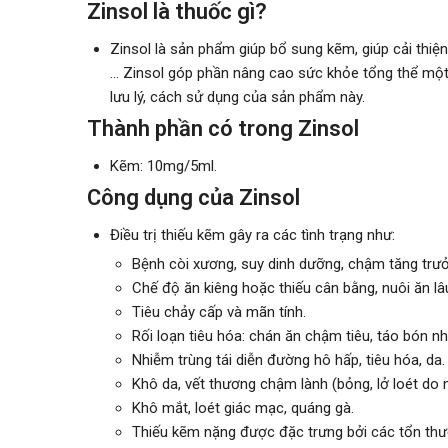
Zinsol là thuốc gì?
Zinsol là sản phẩm giúp bổ sung kẽm, giúp cải thiện
… Zinsol góp phần nâng cao sức khỏe tổng thể một 
lưu lý, cách sử dụng của sản phẩm này.
Thành phần có trong Zinsol
Kẽm: 10mg/5ml.
Công dụng của Zinsol
Điều trị thiếu kẽm gây ra các tình trạng như:
Bệnh còi xương, suy dinh dưỡng, chậm tăng trưở
Chế độ ăn kiêng hoặc thiếu cân bằng, nuôi ăn l
Tiêu chảy cấp và mãn tính.
Rối loạn tiêu hóa: chán ăn chậm tiêu, táo bón n
Nhiễm trùng tái diễn đường hô hấp, tiêu hóa, da.
Khô da, vết thương chậm lành (bỏng, lở loét do 
Khô mắt, loét giác mạc, quáng gà.
Thiếu kẽm nặng được đặc trưng bởi các tổn thư