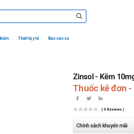
phẩm
Thiết bị y tế
Bao cao su
Zinsol - Kẽm 10m
Thuốc kê đơn - 
( 0 Reviews )
Chính sách khuyến mãi