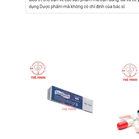
Báo cáo với bác sĩ những loại thuốc mà bạn đang s
dụng Dược phẩm mà không có chỉ định của bác sĩ.
Sản phẩm tương tự
Bạn có thể tham khảo thêm một vài sản phẩm có cô
Atisyrup Zinc Hộp 20 Ống
A.T Zinc 10mg (Atizinc) viên
Fertiprep
Thông tin khác
Đóng gói: Hộp 1 chai 100ml.