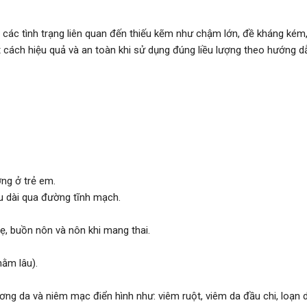
 các tình trạng liên quan đến thiếu kẽm như chậm lớn, đề kháng kém,
cách hiệu quả và an toàn khi sử dụng đúng liều lượng theo hướng dẫ
ng ở trẻ em.
âu dài qua đường tĩnh mạch.
hẹ, buồn nôn và nôn khi mang thai.
nằm lâu).
ơng da và niêm mạc điển hình như: viêm ruột, viêm da đầu chi, loạ