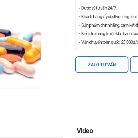
Dược sỹ tư vấn 24/7.
Khách hàng lấy sỉ, sll vui lòng liê
Sản phẩm chính hãng, cam kết ch
Kiểm tra hàng trước khi thanh toá
Vận chuyển toàn quốc: 25.000đ/đ
ZALO TƯ VẤN
Video