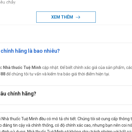
iêu chảy.
XEM THÊM
 khảo liều khuyến cáo sau:
chính hãng là bao nhiêu?
 sản phẩm.
ợc
Nhà thuốc Tuệ Minh
cập nhật. Để biết chính xác giá của sản phẩm, các b
388
để chúng tôi tư vấn và kiểm tra báo giá thời điểm hiện tại.
âu chính hãng?
, kích thích dạ dày và viêm dạ dày,…
 Nhà thuốc Tuệ Minh đều có mô tả chi tiết. Chúng tôi sẽ cung cấp thông 
đáng tin cậy và chính thống, có độ chính xác cao, nhưng bạn nên coi nó chỉ
 định sử dụng. Nhà thuốc Tuệ Minh sẽ không chịu trách nhiệm với bất cứ t