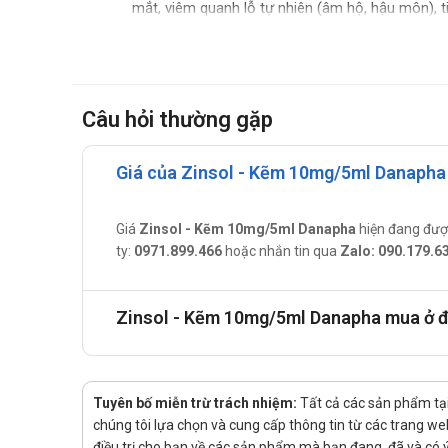
mắt, viêm quanh lỗ tự nhiên (âm hộ, hậu môn), t
Hướng dẫn sử dụng Zinsol
Cách sử dụng: Uống.
Liều dùng: Dùng theo chỉ định của bác sĩ hoặc tham
Câu hỏi thường gặp
Trẻ 2-6 tuổi: 1 ống x 1-2 lần/ngày.
Trẻ 7-15 tuổi: 2 ống x 1-2 lần/ngày.
Giá của Zinsol - Kẽm 10mg/5ml Danapha 
Chống chỉ định
Người quá mẫn với bất cứ thành phần nào có trong
Giá
Zinsol - Kẽm 10mg/5ml Danapha
hiện đang đư
Tác dụng phụ của sản phẩm
ty:
0971.899.466
hoặc nhắn tin qua
Zalo: 090.179.6
Tác dụng phụ có thể sảy ra khi sử dụng Zinsol:
Zinsol - Kẽm 10mg/5ml Danapha mua ở đ
Đau bụng, khó tiêu, buồn nôn, nôn mửa, tiêu chảy
Lưu ý khi sử dụng
Đọc kĩ hướng dẫn sử dụng trước khi dùng.
Tuyên bố miễn trừ trách nhiệm:
Tất cả các sản phẩm tại
Tương tác với thuốc khác
chúng tôi lựa chọn và cung cấp thông tin từ các trang web 
điều trị cho bạn về các sản phẩm mà bạn đang, đã và có ý