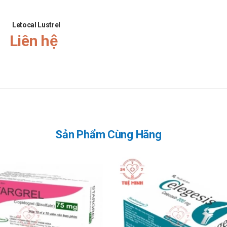
ang sử dụng.
old Tradiphar tại nhà thuốc
Letocal Lustrel
Liên hệ
obamingold Tradiphar
ặt trời.
liều
Sản Phẩm Cùng Hãng
n cấp.
bù những liều đã quên.