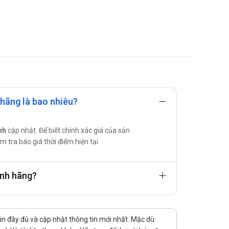
 hãng là bao nhiêu?
g cường tiêu hóa thức ăn, giúp ăn ngon và giảm các
nh
cập nhật. Để biết chính xác giá của sản
m tra báo giá thời điểm hiện tại.
ính hãng?
tin đầy đủ và cập nhật thông tin mới nhất. Mặc dù
sỹ. Có thể đút từng muỗng nhỏ hay nghiền vào nước