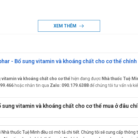
XEM THÊM
har - Bổ sung vitamin và khoáng chất cho cơ thể chính
gold Tradiphar
c lợi khuẩn, vitamin và khoáng chất cần thiết cho cơ thể. Hỗ trợ tăn
 vitamin và khoáng chất cho cơ thể
hiện đang được
Nhà thuốc Tuệ Mi
899.466
hoặc nhắn tin qua
Zalo: 090.179.6388
để chúng tôi tư vấn và kiể
 kháng, hỗ trợ nâng cao sức khỏe tổng thể.
ingold Tradiphar
ổ sung vitamin và khoáng chất cho cơ thể mua ở đâu ch
ong khoảng 30 phút sau bữa ăn
 Nhà thuốc Tuệ Minh đều có mô tả chi tiết. Chúng tôi sẽ cung cấp thông 
i cần thiết có thể dùng nhiều hơn theo hướng dẫn của bác sỹ, dược 