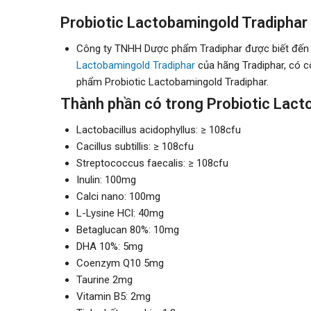
Probiotic Lactobamingold Tradiphar 
Công ty TNHH Dược phẩm Tradiphar được biết đến l
Lactobamingold Tradiphar
của hãng Tradiphar, có c
phẩm Probiotic Lactobamingold Tradiphar.
Thành phần có trong Probiotic Lact
Lactobacillus acidophyllus: ≥ 108cfu
Cacillus subtillis: ≥ 108cfu
Streptococcus faecalis: ≥ 108cfu
Inulin: 100mg
Calci nano: 100mg
L-Lysine HCl: 40mg
Betaglucan 80%: 10mg
DHA 10%: 5mg
Coenzym Q10 5mg
Taurine 2mg
Vitamin B5: 2mg