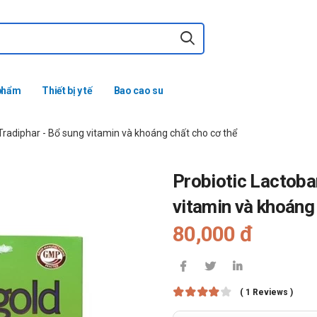
phẩm
Thiết bị y tế
Bao cao su
Tradiphar - Bổ sung vitamin và khoáng chất cho cơ thể
Probiotic Lactoba
vitamin và khoáng
80,000 đ
( 1 Reviews )