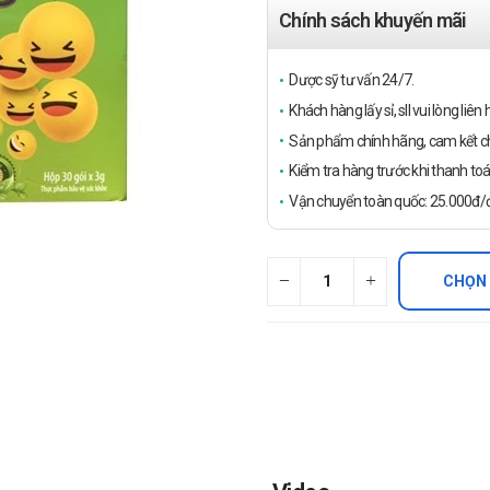
Chính sách khuyến mãi
Dược sỹ tư vấn 24/7.
Khách hàng lấy sỉ, sll vui lòng liê
Sản phẩm chính hãng, cam kết ch
Kiểm tra hàng trước khi thanh toá
Vận chuyển toàn quốc: 25.000đ/đ
CHỌN