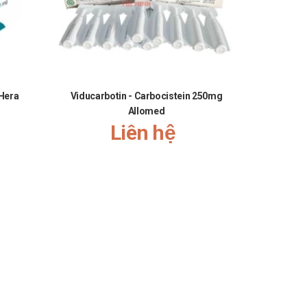
 Hera
Viducarbotin - Carbocistein 250mg
Xara
Allomed
Liên hệ
otic Lactobamingold Tradiphar
các bạn vui lòng liên