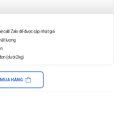
n hệ call/Zalo để được cập nhật giá
ất lượng.
n.
ơn (dưới 2kg)
 MUA HÀNG