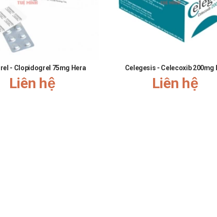
rel - Clopidogrel 75mg Hera
Celegesis - Celecoxib 200mg
Liên hệ
Liên hệ
adiphar bao nhiêu?
Nhà thuốc Tuệ Minh
ng được
cập nhật. Để biết chính xác giá
Probi
úng tôi tư vấn và kiểm tra báo giá thời điểm hiện tại.
 mua ở đâu chính hãng?
Nhà thuốc Tuệ Minh
old Tradipha
r tại
bằng cách:
 giờ sau:
sáng:10h-11h, chiều: 14h30-15h30.