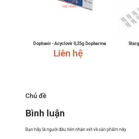
Giấy phép xác nhận từ Bộ Y Tế
8/2020/0106041454-DKCB
Thông tin khác
Sản xuất tại: Công ty TNHH Dược phẩm Tradiphar
Dophavir - Acyclovir 0,25g Dopharma
Starg
Xuất xứ thương hiệu: Việt Nam
Liên hệ
Đóng gói: Hộp 30 gói
Hạn dùng: 36 tháng
Nguồn tham khảo: https://nghidinh15.vfa.gov.vn/
Giá của Probiotic Lactobamingold Tr
Giá
Probiotic Lactobamingold Tradiphar
hiện đa
Chủ đề
Call/Zalo: 0889.969.368
hệ hotline công ty
để ch
Probiotic Lactobamingold Tradiphar
Bình luận
Mua hàng chính hãng sản phẩm
Probiotic Lactobaming
Bạn hãy là người đầu tiên nhận xét về sản phẩm này
Mua hàng trực tiếp tại cửa hàng theo 2 khung