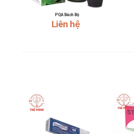
Thông tin với bác sĩ các sản phẩm, thuốc mà bạn đ
Lý do nên mua Probiotic Lactobaming
PQA Bách Bộ
Liên hệ
Sản phẩm chính hãng.
Giá cả phải chăng.
Giao hàng tận nơi, nhận hàng thanh toán.
Nói không với hàng giả, hàng kém chất lượng.
Hướng dẫn bảo quản Probiotic Lact
Bảo quản nơi khô ráo, thoáng mát. Tránh ánh nắng m
Hướng dẫn xử lý khi bị quên liều, quá 
Quá liều: Đến ngay cơ sở y tế trong trường hợp khẩ
Quên liều: Sử dụng ngay khi nhớ ra. Không sử dụng 
Một số sản phẩm tương tự
Nature made vitamin b12 1000 mcg (400 viên)
Trivitamin b1-b6-b12
Vitamin b12 1000mcg/ml