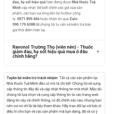
Để xa tầm tay của trẻ em
đau, hạ sốt hiệu quả
hiện đang được
Nhà thuốc Tuệ
Đọc kĩ hướng dẫn sử dụng trước khi dùng.
Minh
cập nhật. Để biết chính xác giá của sản
Ravonol Trường Thọ (viên nén) phù hợp
phẩm, các bạn vui lòng liên hệ hotline công
ty:
0971.899.466
hoặc nhắn tin qua
Zalo:
dùng cho đối tượng nào?
090.179.6388
để chúng tôi tư vấn và kiểm tra báo
giá thời điểm hiện tại.
Người lớn và trẻ em trên 12 tuổi
Tác dụng phụ có thể gặp phải
Ravonol Trường Thọ (viên nén) - Thuốc
Ban đỏ, mày đay, đau đầu, khô miệng, mệt mỏi, chóng
giảm đau, hạ sốt hiệu quả mua ở đâu
mặt, nhịp tim nhanh, buồn nôn,…có thể xảy ra.
chính hãng?
Thông tin với bác sĩ về các tác dụng phụ bạn gặp phải.
Tương tác
Tuyên bố miễn trừ trách nhiệm:
Tất cả các sản phẩm tại
Thông tin với bác sĩ các sản phẩm, thuốc mà bạn đang sử
Nhà thuốc Tuệ Minh đều có mô tả chi tiết. Chúng tôi sẽ cung
dụng.
cấp thông tin đầy đủ và cập nhật thông tin mới nhất. Mặc dù
Lý do nên mua Ravonol Trường Thọ (viên
chúng tôi lựa chọn và cung cấp thông tin từ các trang web
nén) tại nhà thuốc
đáng tin cậy và chính thống, có độ chính xác cao, nhưng bạn
nên coi nó chỉ là tài liệu tham khảo. Hãy trao đổi lại với bác sĩ
Sản phẩm chính hãng.
điều trị cho bạn về các sản phẩm mà bạn đang, đã và có ý