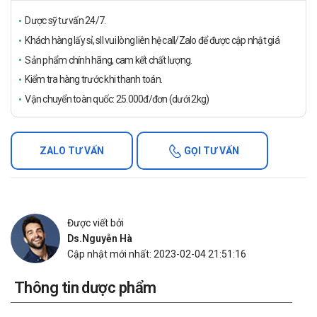
Dược sỹ tư vấn 24/7.
Khách hàng lấy sỉ, sll vui lòng liên hệ call/Zalo để được cập nhật giá
Sản phẩm chính hãng, cam kết chất lượng.
Kiểm tra hàng trước khi thanh toán.
Vận chuyển toàn quốc: 25.000đ/đơn (dưới 2kg)
ZALO TƯ VẤN
GỌI TƯ VẤN
Được viết bởi
Ds.Nguyễn Hà
Cập nhật mới nhất: 2023-02-04 21:51:16
Thông tin dược phẩm