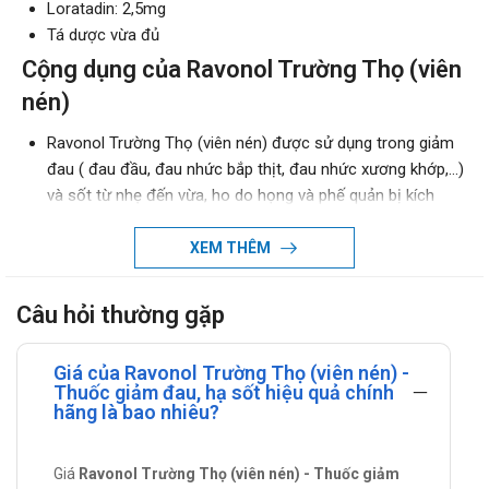
Loratadin: 2,5mg
Tá dược vừa đủ
Cộng dụng của Ravonol Trường Thọ (viên
nén)
Ravonol Trường Thọ (viên nén) được sử dụng trong giảm
đau ( đau đầu, đau nhức bắp thịt, đau nhức xương khớp,…)
và sốt từ nhẹ đến vừa, ho do họng và phế quản bị kích
thích khi cảm lạnh thông thường và hít phải chất kích thích.
XEM THÊM
Hướng dẫn dùng Ravonol Trường Thọ
(viên nén)
Câu hỏi thường gặp
Cách sử dụng: Thuốc dùng đường uống. Uống thuốc với
một lượng nước ấm vừa đủ.
Giá của Ravonol Trường Thọ (viên nén) -
Liều lượng: 1 viên/lần, 2 lần/ngày.
Thuốc giảm đau, hạ sốt hiệu quả chính
hãng là bao nhiêu?
Lưu ý khi sử dụng Ravonol Trường Thọ
(viên nén)
Giá
Ravonol Trường Thọ (viên nén) - Thuốc giảm