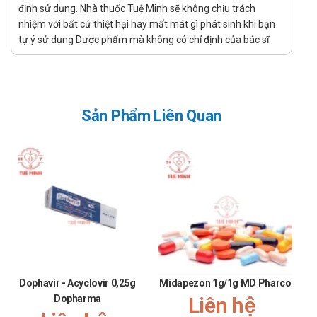
Giá cả phải chăng.
định sử dụng. Nhà thuốc Tuệ Minh sẽ không chịu trách
Giao hàng tận nơi, nhận hàng thanh toán.
nhiệm với bất cứ thiệt hại hay mất mát gì phát sinh khi bạn
tự ý sử dụng Dược phẩm mà không có chỉ định của bác sĩ.
Nói không với hàng giả, hàng kém chất lượng.
Hướng dẫn bảo quản Ravonol Trường Thọ
(viên nén)
Bảo quản nơi khô ráo, thoáng mát. Tránh ánh nắng mặt
Sản Phẩm Liên Quan
trời.
Hướng dẫn xử lý khi bị quên liều, quá liều
Quá liều: Đến ngay cơ sở y tế trong trường hợp khẩn cấp.
Quên liều: Sử dụng ngay khi nhớ ra. Không sử dụng bù
những liều đã quên.
Một số sản phẩm tương tự
Giảm đau tk3
Giảm đau hadiphar
Dophavir - Acyclovir 0,25g
Midapezon 1g/1g MD Pharco
Dopharma
Liên hệ
Vocfor 8mg