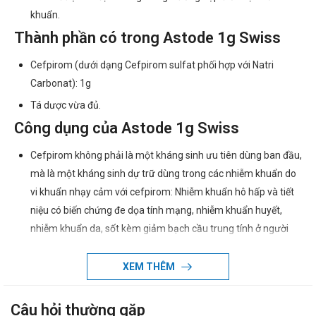
khuẩn.
Thành phần có trong Astode 1g Swiss
Cefpirom (dưới dạng Cefpirom sulfat phối hợp với Natri
Carbonat): 1g
Tá dược vừa đủ.
Công dụng của Astode 1g Swiss
Cefpirom không phải là một kháng sinh ưu tiên dùng ban đầu,
mà là một kháng sinh dự trữ dùng trong các nhiễm khuẩn do
vi khuẩn nhạy cảm với cefpirom: Nhiễm khuẩn hô hấp và tiết
niệu có biến chứng đe dọa tính mạng, nhiễm khuẩn huyết,
nhiễm khuẩn da, sốt kèm giảm bạch cầu trung tính ở người
suy giảm hoặc không suy giảm miễn dịch.
Hướng dẫn dùng Astode 1g Swiss
XEM THÊM
Cách sử dụng:
Câu hỏi thường gặp