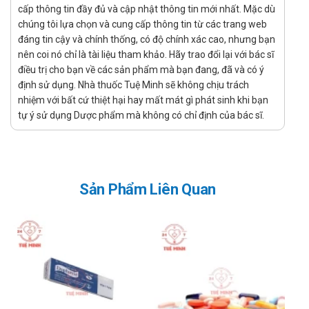
cấp thông tin đầy đủ và cập nhật thông tin mới nhất. Mặc dù
cefpirom sulfat hoặc các dẫn xuất cephalosporin khác hoặc
chúng tôi lựa chọn và cung cấp thông tin từ các trang web
với bất cứ thành phần nào trong công thức.
đáng tin cậy và chính thống, có độ chính xác cao, nhưng bạn
Trước khi bắt đầu điều trị bằng cefpirom, phải điều tra kỹ về
nên coi nó chỉ là tài liệu tham khảo. Hãy trao đổi lại với bác sĩ
điều trị cho bạn về các sản phẩm mà bạn đang, đã và có ý
tiền sử dị ứng của người bệnh với cephalosporin, penicilin
định sử dụng. Nhà thuốc Tuệ Minh sẽ không chịu trách
hoặc thuốc khác. Trong trường hợp dị ứng penicilin, nguy cơ dị
nhiệm với bất cứ thiệt hại hay mất mát gì phát sinh khi bạn
ứng chéo có thể gây ra các phản ứng trầm trọng với
tự ý sử dụng Dược phẩm mà không có chỉ định của bác sĩ.
cephalosporin.
Đối với các người bệnh suy thận cần giảm liều dùng. Có nguy
cơ tăng các phản ứng không mong muốn đối với thận, nếu
dùng cefpirom phối hợp với các aminoglycosid (gentamicin,
Sản Phẩm Liên Quan
streptomycin…) và khi dùng cefpirom cùng với các thuốc lợi
tiểu quai.
Người bệnh viêm đại tràng hoặc các rối loạn đường tiêu hóa
khác. Trong thời gian điều trị cũng như sau điều trị có thể có ỉa
chảy nặng và cấp khi dùng các kháng sinh phổ rộng. Đây có
thể là triệu chứng của viêm đại tràng giả mạc. Trong trường