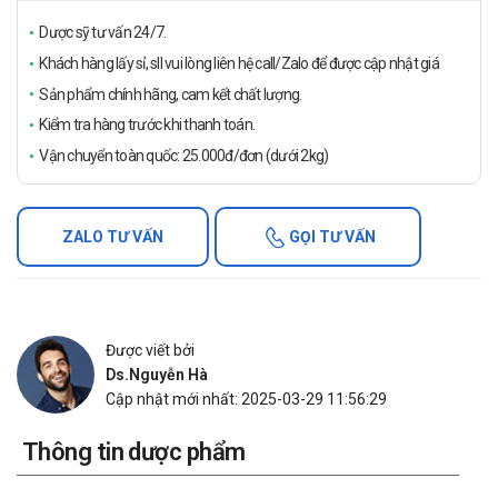
Dược sỹ tư vấn 24/7.
Khách hàng lấy sỉ, sll vui lòng liên hệ call/Zalo để được cập nhật giá
Sản phẩm chính hãng, cam kết chất lượng.
Kiểm tra hàng trước khi thanh toán.
Vận chuyển toàn quốc: 25.000đ/đơn (dưới 2kg)
ZALO TƯ VẤN
GỌI TƯ VẤN
Được viết bởi
Ds.Nguyễn Hà
Cập nhật mới nhất: 2025-03-29 11:56:29
Thông tin dược phẩm