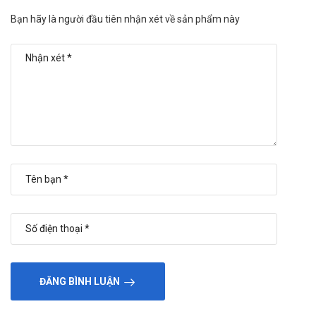
màng giả. Gan: Vàng da ứ mật.
Bạn hãy là người đầu tiên nhận xét về sản phẩm này
Hô hấp: Hen.
Chuyển hóa: Giảm kali huyết.
Tiết niệu, sinh dục: Viêm âm đạo/cổ tử cung do nấm
Candida.
Thông tin với bác sĩ về các tác dụng phụ bạn gặp phải.
Tương tác
Probenecid làm giảm sự bài tiết ở ống thận của các
cephalosporin đào thải bằng cơ chế này, do đó làm tăng và
kéo dài nồng độ cephalosporin trong huyết thanh, kéo dài nửa
đời thải trừ và tăng nguy cơ độc của những thuốc này.
Có tiềm năng độc tính với thận khi dùng cephalosporin cùng
với các thuốc có độc tính với thận khác, thí dụ thuốc lợi tiểu
ĐĂNG BÌNH LUẬN
quai, nhất là ở người bệnh đã bị suy chức năng thận từ trước.
Thông tin với bác sĩ các sản phẩm, thuốc mà bạn đang sử