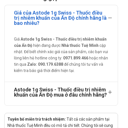
Dùng đường tiêm truyền.
Liều lượng:
Giá của Astode 1g Swiss - Thuốc điều
trị nhiễm khuẩn của Ấn Độ chính hãng là
Người lớn: Liều dùng và thời gian điều trị phụ thuộc vào
bao nhiêu?
loại, mức độ nhiễm khuẩn và chức năng thận của người
bệnh.
Giá
Astode 1g Swiss - Thuốc điều trị nhiễm khuẩn
Liều thường dùng là 1 – 2 g, 12 giờ một lần. Liều cao 2 g, 2
của Ấn Độ
hiện đang được
Nhà thuốc Tuệ Minh
cập
lần một ngày được khuyến cáo dùng cho những trường
nhật. Để biết chính xác giá của sản phẩm, các bạn vui
hợp nhiễm khuẩn nặng hoặc gây bởi các vi khuẩn kháng
lòng liên hệ hotline công ty:
0971.899.466
hoặc nhắn
tin qua
Zalo: 090.179.6388
để chúng tôi tư vấn và
thuốc.
kiểm tra báo giá thời điểm hiện tại.
Nhiễm khuẩn đường hô hấp dưới: 2 g, 12 giờ một lần.
Nhiễm khuẩn đường tiết niệu dưới có biến chứng: 1 g, 12
Astode 1g Swiss - Thuốc điều trị nhiễm
giờ một lần; liều cao: 2 g, 12 giờ một lần.
khuẩn của Ấn Độ mua ở đâu chính hãng?
Nhiễm khuẩn huyết, hoặc nhiễm khuẩn đe dọa tính mạng:
2 g, 12 giờ một lần.
Lưu ý khi sử dụng Astode 1g Swiss
Tuyên bố miễn trừ trách nhiệm:
Tất cả các sản phẩm tại
Nhà thuốc Tuệ Minh đều có mô tả chi tiết. Chúng tôi sẽ cung
Chống chỉ định: Trong trường hợp dị ứng/quá mẫn với