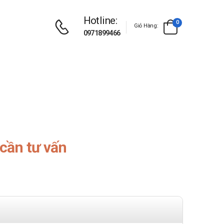
Hotline:
0
Giỏ Hàng:
0971899466
cần tư vấn