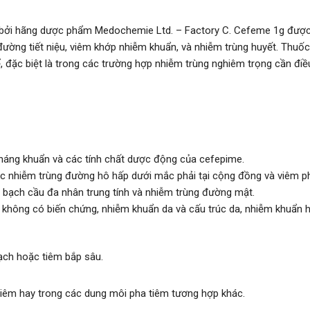
 bởi hãng dược phẩm Medochemie Ltd. – Factory C. Cefeme 1g được s
đường tiết niệu, viêm khớp nhiễm khuẩn, và nhiễm trùng huyết. Thuố
 đặc biệt là trong các trường hợp nhiễm trùng nghiêm trọng cần điề
 kháng khuẩn và các tính chất dược động của cefepime.
ác nhiễm trùng đường hô hấp dưới mắc phải tại cộng đồng và viêm p
 bạch cầu đa nhân trung tính và nhiễm trùng đường mật.
 không có biến chứng, nhiễm khuẩn da và cấu trúc da, nhiễm khuẩn 
ch hoặc tiêm bắp sâu.
iêm hay trong các dung môi pha tiêm tương hợp khác.