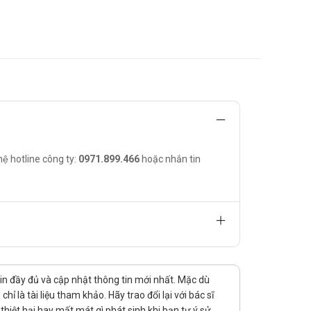
-10mg/ml
(3-5 phút) hoặc tiêm vào bộ ống của dịch truyền hoặc
hệ hotline công ty:
0971.899.466
hoặc nhắn tin
%), glucose 5% hoặc 10%, dung dịch Ringer (có hoặc
g tiêm, trong cùng một dịch truyền hay tiêm cùng một
mất hoạt tính.
tin đầy đủ và cập nhật thông tin mới nhất. Mặc dù
 là tài liệu tham khảo. Hãy trao đổi lại với bác sĩ
hiệt hại hay mất mát gì phát sinh khi bạn tự ý sử