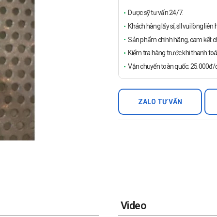
Dược sỹ tư vấn 24/7.
Khách hàng lấy sỉ, sll vui lòng liê
Sản phẩm chính hãng, cam kết ch
Kiểm tra hàng trước khi thanh toá
Vận chuyển toàn quốc: 25.000đ/đ
ZALO TƯ VẤN
Video