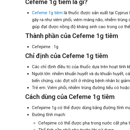
Cefeme 1g tiêm là gì?
Cefeme 1g tiêm
là thuốc được sản xuất tại Cyprus
gây ra như viêm phổi, viêm màng não, nhiễm trùng 
giúp đạt được nồng độ kháng sinh cao trong cơ thể,
Thành phần của Cefeme 1g tiêm
Cefepime : 1g
Chỉ định của Cefeme 1g tiêm
Các chỉ định điều trị của thuốc dựa trên hoạt tính
Người lớn: nhiễm khuẩn huyết và du khuẩn huyết, c
biến chứng, các đợt sốt ở những bệnh nhân bị giảm
Trẻ em: Viêm phổi, nhiễm trùng đường tiểu có hoặc
Cách dùng của Cefeme 1g tiêm
Cefepime 1g có thể được dùng bằng đường tĩnh mạ
Ðường tĩnh mạch:
Cefepime có thể được pha trong nước cất pha t