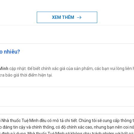
l; Thể tích xấp xỉ sau khi pha: 4,4ml; Nồng độ xấp xỉ: 240mg/ml
0ml; Thể tích xấp xỉ sau khi pha: 11,4ml; Nồng độ xấp xỉ: 90mg/ml
XEM THÊM
50-100ml; Thể tích xấp xỉ sau khi pha: 50-100ml; Nồng độ xấp xỉ: 20
nh mạch có thể được dùng trực tiếp bằng cách tiêm tĩnh mạch chậm 
o nhiêu?
rong dung dịch lidocain hydrochloride 0,5% hoặc 1%.
Minh
cập nhật. Để biết chính xác giá của sản phẩm, các bạn vui lòng liên 
ra báo giá thời điểm hiện tại.
 sau: natri chloride 0,9% (có hoặc không có phối hợp với glucose 5
 M/6.
áng sinh khác với điều kiện là không được pha chung trong cùng ốn
pha có thể có màu vàng hổ phách, điều này không có nghĩa là thuốc 
 Nhà thuốc Tuệ Minh đều có mô tả chi tiết. Chúng tôi sẽ cung cấp thông 
-Arginine.
đáng tin cậy và chính thống, có độ chính xác cao, nhưng bạn nên coi nó chỉ
 định sử dụng. Nhà thuốc Tuệ Minh sẽ không chịu trách nhiệm với bất cứ t