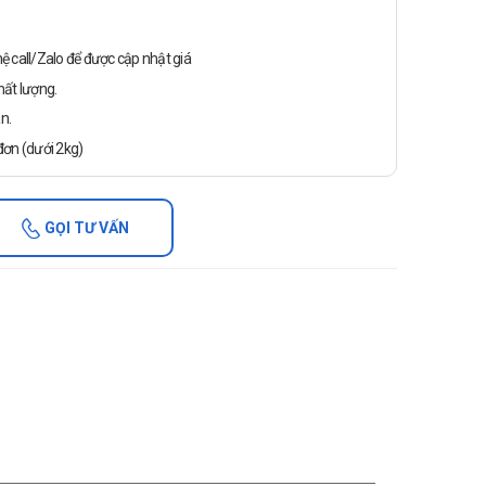
n hệ call/Zalo để được cập nhật giá
ất lượng.
n.
ơn (dưới 2kg)
GỌI TƯ VẤN