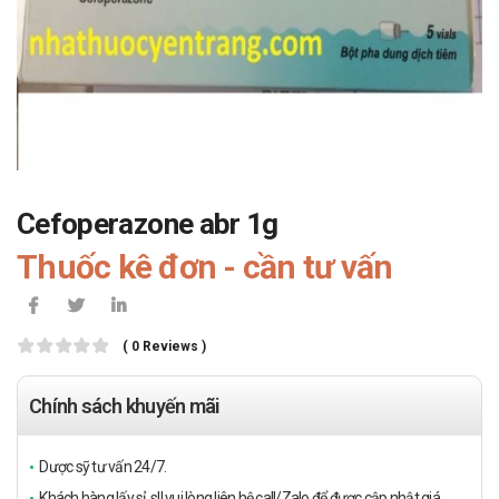
Cefoperazone abr 1g
Thuốc kê đơn - cần tư vấn
( 0 Reviews )
Chính sách khuyến mãi
Dược sỹ tư vấn 24/7.
Khách hàng lấy sỉ, sll vui lòng liên hệ call/Zalo để được cập nhật giá