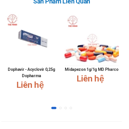
Sản Phẩm Liên Quan
Không được chấm dứt điều trị tùy tiện, thậm chí ngay
cả khi tình trạng bệnh tốt hơn lên, bởi vì hiệu quả điều
trị của thuốc có thể không biểu hiện đầy đủ. Vì dừng
thuốc sớm là cách kích hoạt sự phát triển của vi khuẩn
kháng thuốc.
Chú ý sử dụng của Cefoperazone abr 1g
Không sử dụng cho người mẫn cảm với các thành phần
của thuốc.
Để xa tầm tay trẻ em.
Dophavir - Acyclovir 0,25g
Midapezon 1g/1g MD Pharco
Bảo quản
Dopharma
Liên hệ
Liên hệ
Để nơi khô ráo, thoáng mát.
Tránh nhiệt độ cao và ánh nắng trực tiếp.
Đóng gói
Hộp 5 lọ
Nhà sản xuất