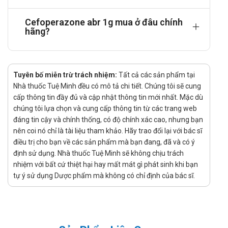
Liều dùng của Cefoperazone abr 1g
Cefoperazone abr 1g mua ở đâu chính
Thuốc được dùng để tiêm bắp sâu, tiêm tĩnh mạch trực
hãng?
tiếp, có thể truyền tĩnh mạch ngắn trong 15-60 phút, hoặc
tiêm truyền tĩnh mạch liên tục.
Người lớn: Liều dùng hàng ngày được khuyến cáo là 2-4 g,
Tuyên bố miễn trừ trách nhiệm:
chia đều, dùng 12 giờ một lằn.
Tất cả các sản phẩm tại
Nhà thuốc Tuệ Minh đều có mô tả chi tiết. Chúng tôi sẽ cung
Trẻ em: Liều dùng hàng ngày được khuyến cáo là 50-200
cấp thông tin đầy đủ và cập nhật thông tin mới nhất. Mặc dù
mg/kg, chia đều, dùng 8-12 giờ một lần. Liều tối đa hàng
chúng tôi lựa chọn và cung cấp thông tin từ các trang web
ngày không nên vượt quá 12 g.
đáng tin cậy và chính thống, có độ chính xác cao, nhưng bạn
Bệnh nhân có bệnh lý gan hoặc thận:
nên coi nó chỉ là tài liệu tham khảo. Hãy trao đổi lại với bác sĩ
Bác sĩ sẽ quyết định liều Cefoperazon phù hợp với
điều trị cho bạn về các sản phẩm mà bạn đang, đã và có ý
bệnh nhân. Thông thường, liều hàng ngày có thể giảm
định sử dụng. Nhà thuốc Tuệ Minh sẽ không chịu trách
hoặc tăng lên, tùy thuộc vào mức độ nghiêm trọng của
nhiệm với bất cứ thiệt hại hay mất mát gì phát sinh khi bạn
bệnh.
tự ý sử dụng Dược phẩm mà không có chỉ định của bác sĩ.
Liều dùng cho những người bệnh bị bệnh gan không
được quá 4g/24 giờ.
Liều dùng cho những người bệnh bị suy gan và suy
thận không được quá 2g/24 giờ.