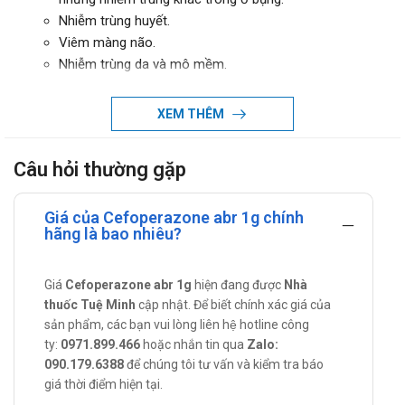
Nhiễm trùng huyết.
Viêm màng não.
Nhiễm trùng da và mô mềm.
Nhiễm trùng xương và khớp.
Viêm vùng chậu, viêm nội mạc tử cung, lậu mủ và
XEM THÊM
những nhiễm trùng khác ở đường sinh dục.
Cách dùng của Cefoperazone abr 1g
Câu hỏi thường gặp
Thuốc Cefoperazone ABR 1g powder for solution for
injection được sử dụng qua đường tiêm.
Giá của Cefoperazone abr 1g chính
hãng là bao nhiêu?
Đối tượng sử dụng của Cefoperazone abr
1g
Giá
Cefoperazone abr 1g
hiện đang được
Nhà
Hiện nay vẫn chưa có báo cáo cụ thể về trường hợp giới
thuốc Tuệ Minh
cập nhật. Để biết chính xác giá của
hạn độ tuổi sử dụng thuốc Cefoperazone ABR 1g powder
sản phẩm, các bạn vui lòng liên hệ hotline công
ty:
0971.899.466
hoặc nhắn tin qua
Zalo:
for solution for injection. Tuy nhiên, để phát huy hết hiệu
090.179.6388
để chúng tôi tư vấn và kiểm tra báo
lực của thuốc và hạn chế những rủi ro, người dùng cần
giá thời điểm hiện tại.
phải đọc kĩ hướng dẫn sử dụng trước khi dùng.