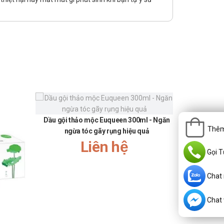
Dầu gội thảo mộc Euqueen 300ml - Ngăn
Thêm
ngừa tóc gãy rụng hiệu quả
Liên hệ
Gọi T
Chat
Chat v