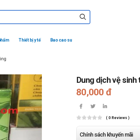
phẩm
Thiết bị y tế
Bao cao su
hông
Dung dịch vệ sinh 
80,000 đ
( 0 Reviews )
Chính sách khuyến mãi