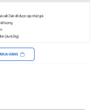
n hệ call/Zalo để được cập nhật giá
ất lượng.
n.
ơn (dưới 2kg)
 MUA HÀNG