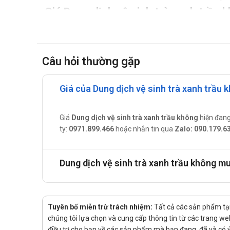
Giá Dung dịch vệ sinh trà xanh trầu 
Giá của
Dung dịch vệ sinh trà xanh trầu không
h
liên hệ hotline công ty
Call/Zalo: 0889.969.368
để
Mua Dung dịch vệ sinh trà xanh trầu 
Câu hỏi thường gặp
Mua hàng chính hãng sản phẩm Dung dịch vệ sinh trà xanh
Giá của Dung dịch vệ sinh trà xanh trầu 
Mua hàng trực tiếp tại cửa hàng
Mua hàng trên website:
nhathuoctueminh.net
Giá
Dung dịch vệ sinh trà xanh trầu không
hiện đan
Hoặc gọi ngay số hotline:
Call/Zalo: 0889.969.
ty:
0971.899.466
hoặc nhắn tin qua
Zalo: 090.179.6
Dung dịch vệ sinh trà xanh trầu không m
Tuyên bố miễn trừ trách nhiệm:
Tất cả các sản phẩm tại
chúng tôi lựa chọn và cung cấp thông tin từ các trang web 
điều trị cho bạn về các sản phẩm mà bạn đang, đã và có ý