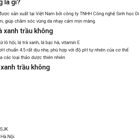
 là gì?
ược sản xuất tại Việt Nam bởi công ty TNHH Công nghệ Sinh học Dư
m, giúp chăm sóc vùng da nhạy cảm mịn màng.
à xanh trầu không
 lô hội, lá trà xanh, lá bạc hà, vitamin E
pH chuẩn 4.5 rất dịu nhẹ, phù hợp với độ pH tự nhiên của cơ thể.
 các loại thảo dược thiên nhiên
 xanh trầu không
 SJK
 Hà Nội.