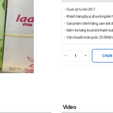
Dược sỹ tư vấn 24/7.
Khách hàng lấy sỉ, sll vui lòng liê
Sản phẩm chính hãng, cam kết ch
Kiểm tra hàng trước khi thanh toá
Vận chuyển toàn quốc: 25.000đ/đ
CHỌN
Video