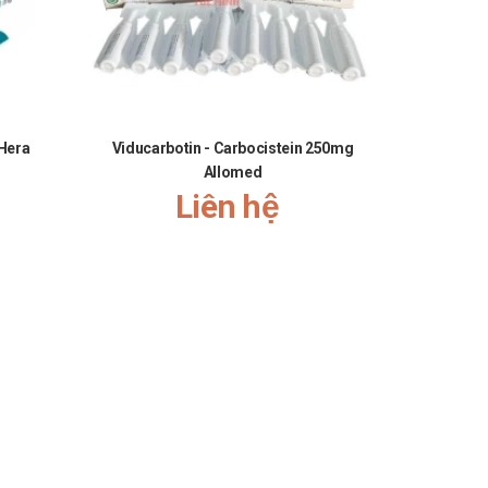
 Hera
Viducarbotin - Carbocistein 250mg
Xara
Allomed
Liên hệ