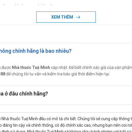
không là bao nhiêu?
XEM THÊM
iện đang được
Nhà thuốc Tuệ Minh
cập nhật. Để biết chính xác giá 
 chúng tôi tư vấn và kiểm tra báo giá thời điểm hiện tại.
không ở đâu?
 trầu không tại Nhà thuốc Tuệ Minh bằng cách:
không chính hãng là bao nhiêu?
g được
Nhà thuốc Tuệ Minh
cập nhật. Để biết chính xác giá của sản phẩm, c
368
để được các dược sĩ tư vấn miễn phí.
388
để chúng tôi tư vấn và kiểm tra báo giá thời điểm hiện tại.
ua ở đâu chính hãng?
 Nhà thuốc Tuệ Minh đều có mô tả chi tiết. Chúng tôi sẽ cung cấp thông 
đáng tin cậy và chính thống, có độ chính xác cao, nhưng bạn nên coi nó chỉ
 định sử dụng. Nhà thuốc Tuệ Minh sẽ không chịu trách nhiệm với bất cứ t