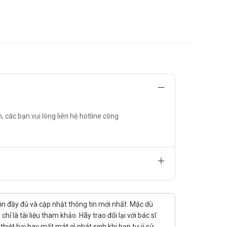
Dung dịch vệ sinh trà xanh trầu không các bạn vui lòng
ác bạn vui lòng liên hệ hotline công
tin đầy đủ và cập nhật thông tin mới nhất. Mặc dù
 là tài liệu tham khảo. Hãy trao đổi lại với bác sĩ
hiệt hại hay mất mát gì phát sinh khi bạn tự ý sử