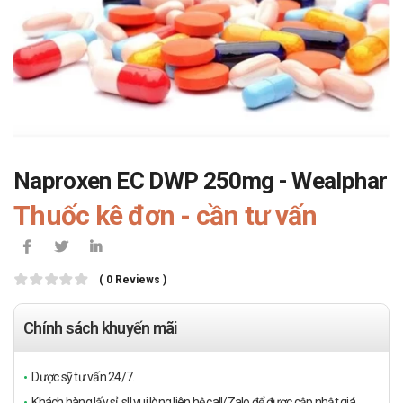
Naproxen EC DWP 250mg - Wealphar
Thuốc kê đơn - cần tư vấn
( 0 Reviews )
Chính sách khuyến mãi
Dược sỹ tư vấn 24/7.
Khách hàng lấy sỉ, sll vui lòng liên hệ call/Zalo để được cập nhật giá