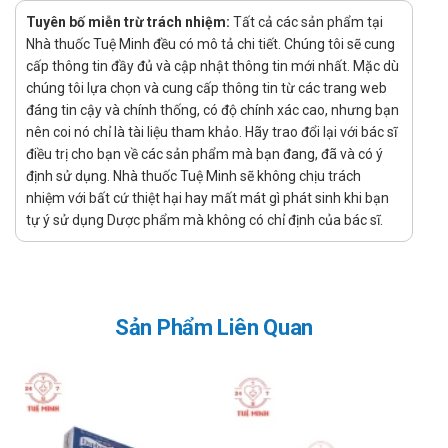
Điều trị đau trong thời gian phẫu thuật ghép nối tắt động
Tuyên bố miễn trừ trách nhiệm:
Tất cả các sản phẩm tại
mạch vành.
Nhà thuốc Tuệ Minh đều có mô tả chi tiết. Chúng tôi sẽ cung
Tác dụng phụ của sản phẩm
cấp thông tin đầy đủ và cập nhật thông tin mới nhất. Mặc dù
chúng tôi lựa chọn và cung cấp thông tin từ các trang web
Tác dụng phụ có thể sảy ra khi sử dụng Naproxen EC DWP
đáng tin cậy và chính thống, có độ chính xác cao, nhưng bạn
250mg:
nên coi nó chỉ là tài liệu tham khảo. Hãy trao đổi lại với bác sĩ
Thường gặp:
điều trị cho bạn về các sản phẩm mà bạn đang, đã và có ý
định sử dụng. Nhà thuốc Tuệ Minh sẽ không chịu trách
Đau bụng vùng thượng vị, buồn nôn, nôn, trướng
nhiệm với bất cứ thiệt hại hay mất mát gì phát sinh khi bạn
bụng; đau đầu, ù tai, chóng mặt, mất ngủ hoặc
tự ý sử dụng Dược phẩm mà không có chỉ định của bác sĩ.
buồn ngủ; ngứa, phát ban, chảy mồ hôi, ban xuất
huyết; rối loạn thính giác, rối loạn thị giác; phù, khó
thở, đánh trống ngực.
Ít gặp:
Sản Phẩm Liên Quan
Bất thường về các xét nghiệm đánh giá chức năng
gan, chảy máu hoặc thủng đường tiêu hoá, nôn ra
máu, vàng da, đi ngoài phân đen, loét chảy máu
hoặc thủng dạ dày, nôn; viêm cầu thận, đái máu,
viêm thận kẽ, hội chứng thận hư; giảm bạch cầu hạt,