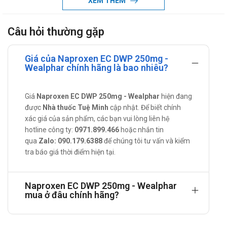
Dùng trong các trường hợp đau: Đau bụng kinh nguyệt; đau
XEM THÊM
đầu, kể cả chứng đau nửa đầu; đau sau phẫu thuật; đau
do tổn thương phần mềm.
Câu hỏi thường gặp
Điều trị bệnh gout cấp.
Hướng dẫn sử dụng Naproxen EC DWP
Giá của Naproxen EC DWP 250mg -
250mg
Wealphar chính hãng là bao nhiêu?
Cách sử dụng: Uống.
Giá
Naproxen EC DWP 250mg - Wealphar
hiện đang
Liều dùng: Dùng theo chỉ định của bác sĩ hoặc tham khảo
được
Nhà thuốc Tuệ Minh
cập nhật. Để biết chính
liều khuyến cáo sau:
xác giá của sản phẩm, các bạn vui lòng liên hệ
Chống chỉ định
hotline công ty:
0971.899.466
hoặc nhắn tin
qua
Zalo: 090.179.6388
để chúng tôi tư vấn và kiểm
Người quá mẫn với bất cứ thành phần nào có trong sản
tra báo giá thời điểm hiện tại.
phẩm.
Suy gan nặng.
Suy thận nặng.
Naproxen EC DWP 250mg - Wealphar
mua ở đâu chính hãng?
Loét dạ dày - tá tràng.
Viêm trực tràng hoặc chảy máu trực tràng.
Phụ nữ 3 tháng cuối thai kỳ.