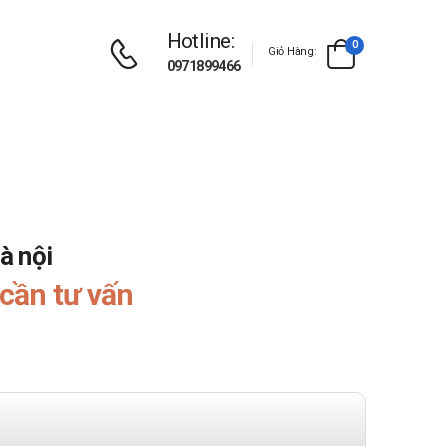
Hotline:
0
Giỏ Hàng:
0971899466
à nội
cần tư vấn