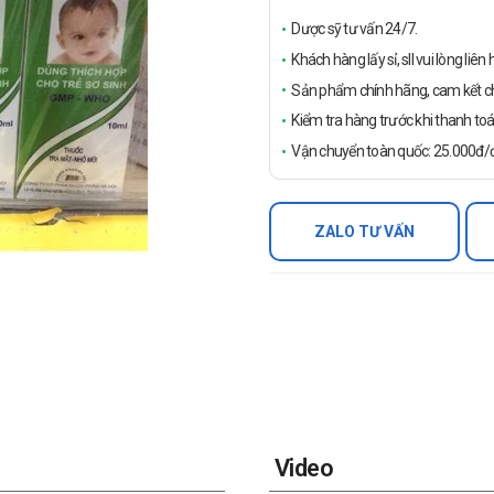
Dược sỹ tư vấn 24/7.
Khách hàng lấy sỉ, sll vui lòng liê
Sản phẩm chính hãng, cam kết ch
Kiểm tra hàng trước khi thanh toá
Vận chuyển toàn quốc: 25.000đ/đ
ZALO TƯ VẤN
Video