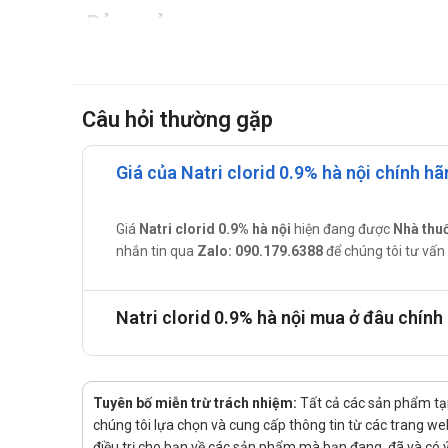
Bảo quản
Nơi khô thoáng, tránh ẩm, tránh ánh sáng trực tiếp.
Câu hỏi thường gặp
Giá Natri clorid 0.9% hà nội là bao nh
Giá của
Natri clorid 0.9% hà nội
hiện đang đư
Giá của Natri clorid 0.9% hà nội chính hã
ty
Call/Zalo: 0889.969.368
để chúng tôi tư vấn và 
Mua Natri clorid 0.9% hà nội ở đâu?
Giá
Natri clorid 0.9% hà nội
hiện đang được
Nhà thu
nhắn tin qua
Zalo: 090.179.6388
để chúng tôi tư vấn 
Mua hàng chính hãng sản phẩm Natri clorid 0.9% hà nội t
Mua hàng trực tiếp tại cửa hàng
Mua hàng trên website:
nhathuoctueminh.net
Natri clorid 0.9% hà nội mua ở đâu chính
Hoặc gọi ngay số hotline:
Call/Zalo: 0889.969.
Tuyên bố miễn trừ trách nhiệm:
Tất cả các sản phẩm tại
chúng tôi lựa chọn và cung cấp thông tin từ các trang web 
điều trị cho bạn về các sản phẩm mà bạn đang, đã và có ý