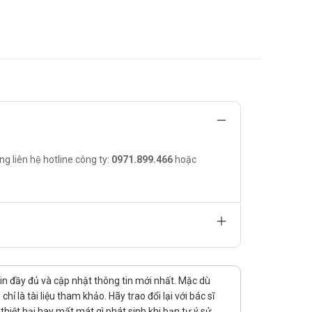
d 0.9% hà nội các bạn vui lòng liên hệ hotline công
ng liên hệ hotline công ty:
0971.899.466
hoặc
tin đầy đủ và cập nhật thông tin mới nhất. Mặc dù
 là tài liệu tham khảo. Hãy trao đổi lại với bác sĩ
hiệt hại hay mất mát gì phát sinh khi bạn tự ý sử