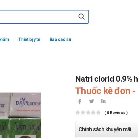
phẩm
Thiết bị y tế
Bao cao su
Natri clorid 0.9% h
Thuốc kê đơn - 
( 0 Reviews )
Chính sách khuyến mãi