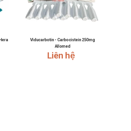
 Hera
Viducarbotin - Carbocistein 250mg
Xara
Allomed
Liên hệ