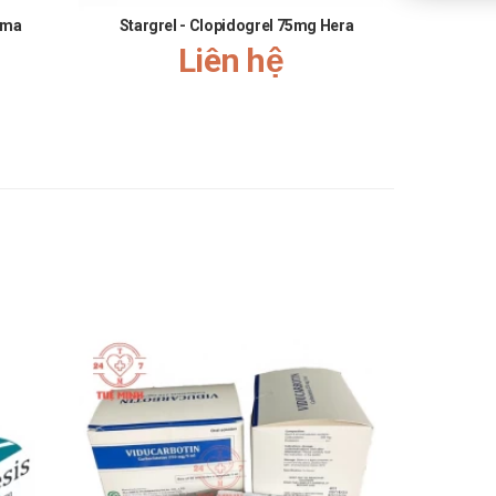
rma
Stargrel - Clopidogrel 75mg Hera
Celeges
Liên hệ