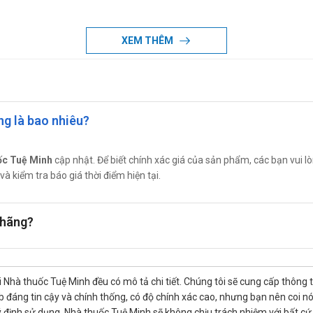
XEM THÊM
iêu?
ợc
Nhà thuốc Tuệ Minh
cập nhật. Để biết chính xác giá Natri clori
ng là bao nhiêu?
kiểm tra báo giá thời điểm hiện tại.
ốc Tuệ Minh
cập nhật. Để biết chính xác giá của sản phẩm, các bạn vui lò
và kiểm tra báo giá thời điểm hiện tại.
ại Nhà thuốc Tuệ Minh bằng cách:
 hãng?
368
để được các dược sĩ tư vấn miễn phí.
 Nhà thuốc Tuệ Minh đều có mô tả chi tiết. Chúng tôi sẽ cung cấp thông 
đáng tin cậy và chính thống, có độ chính xác cao, nhưng bạn nên coi nó chỉ
 định sử dụng. Nhà thuốc Tuệ Minh sẽ không chịu trách nhiệm với bất cứ t