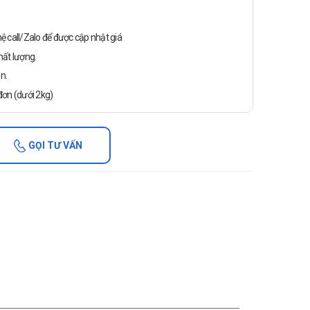
n hệ call/Zalo để được cập nhật giá
ất lượng.
n.
ơn (dưới 2kg)
GỌI TƯ VẤN