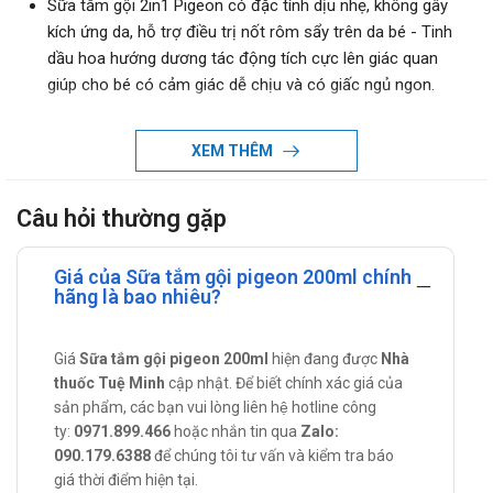
Sữa tắm gội 2in1 Pigeon có đặc tính dịu nhẹ, không gây
kích ứng da, hỗ trợ điều trị nốt rôm sẩy trên da bé - Tinh
dầu hoa hướng dương tác động tích cực lên giác quan
giúp cho bé có cảm giác dễ chịu và có giấc ngủ ngon.
Hướng dẫn sử dụng
XEM THÊM
Cho sữa tắm gội 2in1 Pigeon vào bông tắm hay khăn tắm,
thoa nhẹ nhàng lên da và tóc bé. Xả sạch bằng nước.
Câu hỏi thường gặp
Dung tích
200ml.
Giá của Sữa tắm gội pigeon 200ml chính
Xuất xứ thương hiệu
hãng là bao nhiêu?
Nhật Bản.
Giá
Sữa tắm gội pigeon 200ml
hiện đang được
Nhà
Sản xuất tại
thuốc Tuệ Minh
cập nhật. Để biết chính xác giá của
sản phẩm, các bạn vui lòng liên hệ hotline công
Việt Nam.
ty:
0971.899.466
hoặc nhắn tin qua
Zalo:
Giá Sữa tắm gội pigeon 200ml là bao
090.179.6388
để chúng tôi tư vấn và kiểm tra báo
nhiêu?
giá thời điểm hiện tại.