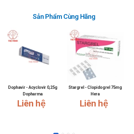
Sản Phẩm Cùng Hãng
Dophavir - Acyclovir 0,25g
Stargrel - Clopidogrel 75mg
C
Dopharma
Hera
Liên hệ
Liên hệ