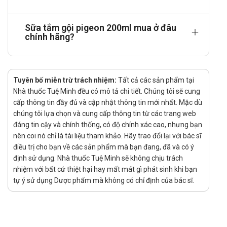
Giá của
Sữa tắm gội pigeon 200ml
hiện đang được
Nhà
thuốc Tuệ Minh
cập nhật. Để biết chính xác giá Sữa tắm
Sữa tắm gội pigeon 200ml mua ở đâu
chính hãng?
gội pigeon 200ml các bạn vui lòng liên hệ hotline công
ty
Call/Zalo: 0889.969.368
để chúng tôi tư vấn và kiểm
tra báo giá thời điểm hiện tại.
Mua Sữa tắm gội pigeon 200ml ở đâu?
Tuyên bố miễn trừ trách nhiệm:
Tất cả các sản phẩm tại
Nhà thuốc Tuệ Minh đều có mô tả chi tiết. Chúng tôi sẽ cung
Mua hàng chính hãng sản phẩm Sữa tắm gội pigeon 200ml tại
cấp thông tin đầy đủ và cập nhật thông tin mới nhất. Mặc dù
Nhà thuốc Tuệ Minh bằng cách:
chúng tôi lựa chọn và cung cấp thông tin từ các trang web
đáng tin cậy và chính thống, có độ chính xác cao, nhưng bạn
Mua hàng trực tiếp tại cửa hàng
nên coi nó chỉ là tài liệu tham khảo. Hãy trao đổi lại với bác sĩ
Mua hàng trên website:
nhathuoctueminh.net
điều trị cho bạn về các sản phẩm mà bạn đang, đã và có ý
Hoặc gọi ngay số hotline:
Call/Zalo: 0889.969.368
để
định sử dụng. Nhà thuốc Tuệ Minh sẽ không chịu trách
được các dược sĩ tư vấn miễn phí.
nhiệm với bất cứ thiệt hại hay mất mát gì phát sinh khi bạn
tự ý sử dụng Dược phẩm mà không có chỉ định của bác sĩ.