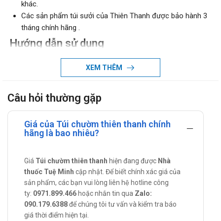
khác.
Các sản phẩm túi sưởi của Thiên Thanh được bảo hành 3
tháng chính hãng .
Hướng dẫn sử dụng
Chườm nóng Sưởi ấm:
XEM THÊM
Sử dụng nguồn điện 220V
Sau khi cắm điện khoảng 5 10 phút, khi đủ nhiệt độ cần
Câu hỏi thường gặp
thiết túi sưởi sẽ tự ngắt điện. (Nếu giắc cắm 1 đèn thì
đèn sẽ tự tắt, nếu giắc cắm 2 đèn thì đèn xanh sẽ
Giá của Túi chườm thiên thanh chính
chuyển sang đèn đỏ)
hãng là bao nhiêu?
Rút phích điện ra khỏi ổ cắm và túi chườm, lúc này có
thể sưởi ấm hoặc chườm nóng
Chườm lạnh: Đế sản phẩm vào tủ lạnh từ 2-4 tiếng sau đó
Giá
Túi chườm thiên thanh
hiện đang được
Nhà
thuốc Tuệ Minh
cập nhật. Để biết chính xác giá của
lẩy ra để chườm
sản phẩm, các bạn vui lòng liên hệ hotline công
Công dụng
ty:
0971.899.466
hoặc nhắn tin qua
Zalo:
090.179.6388
để chúng tôi tư vấn và kiểm tra báo
Sưởi ấm trong những ngày giá rét!( Thay cho việc ngâm
giá thời điểm hiện tại.
chân vào nước muối nóng mỗi tối ).