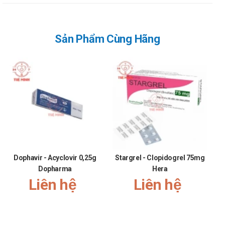
Sản Phẩm Cùng Hãng
Dophavir - Acyclovir 0,25g
Stargrel - Clopidogrel 75mg
C
Dopharma
Hera
Liên hệ
Liên hệ