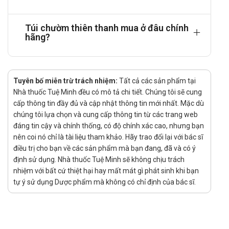
Sử dụng chườm giảm đau nhức khi chấn thương va đập,
làm tan bầm máu, tê chân tay, đau nhức hông.
Túi chườm thiên thanh mua ở đâu chính
Chườm làm giảm đau thần kinh, giảm đau bụng, giảm nếp
hãng?
nhăn bụng, giữ ấm cho phụ nữ sau khi sinh,rất tốt khi sử
dụng cho người già, trẻ em giúp ngăn ngừa được các bệnh
về viêm khớp, đau nhức do lạnh.
Tuyên bố miễn trừ trách nhiệm:
Tất cả các sản phẩm tại
Chườm lạnh khi bị sốt cao, bong gân, va đập.
Nhà thuốc Tuệ Minh đều có mô tả chi tiết. Chúng tôi sẽ cung
Giá Túi chườm thiên thanh là bao nhiêu?
cấp thông tin đầy đủ và cập nhật thông tin mới nhất. Mặc dù
chúng tôi lựa chọn và cung cấp thông tin từ các trang web
Giá của
Túi chườm thiên thanh
hiện đang được
Nhà
đáng tin cậy và chính thống, có độ chính xác cao, nhưng bạn
thuốc Tuệ Minh
cập nhật. Để biết chính xác giá Túi
nên coi nó chỉ là tài liệu tham khảo. Hãy trao đổi lại với bác sĩ
chườm thiên thanh các bạn vui lòng liên hệ hotline công
điều trị cho bạn về các sản phẩm mà bạn đang, đã và có ý
ty
Call/Zalo: 0889.969.368
để chúng tôi tư vấn và kiểm
định sử dụng. Nhà thuốc Tuệ Minh sẽ không chịu trách
tra báo giá thời điểm hiện tại.
nhiệm với bất cứ thiệt hại hay mất mát gì phát sinh khi bạn
Mua Túi chườm thiên thanh ở đâu?
tự ý sử dụng Dược phẩm mà không có chỉ định của bác sĩ.
Mua hàng chính hãng sản phẩm Túi chườm thiên thanh tại Nhà
thuốc Tuệ Minh bằng cách: