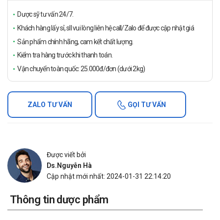
Dược sỹ tư vấn 24/7.
Khách hàng lấy sỉ, sll vui lòng liên hệ call/Zalo để được cập nhật giá
Sản phẩm chính hãng, cam kết chất lượng.
Kiểm tra hàng trước khi thanh toán.
Vận chuyển toàn quốc: 25.000đ/đơn (dưới 2kg)
ZALO TƯ VẤN
GỌI TƯ VẤN
Được viết bởi
Ds.Nguyễn Hà
Cập nhật mới nhất: 2024-01-31 22:14:20
Thông tin dược phẩm