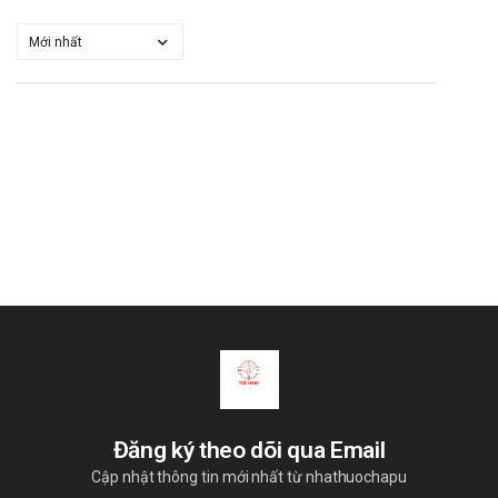
Các thuốc độc với thận và thính giác: Dùng đồng thời hoặc tiếp
theo với các thuốc độc với thận và thính giác phải theo dõi cẩn
thận. Chỉ phối hợp với Aminoglycosid khi thật cần thiết.
Dexamethasone: Dùng đồng thời với Dexamethason làm
giảm hiệu quả điều trị viêm màng não của Vancomycin.
Lý do nên mua Vancomycin 500mg
Bidiphar tại nhà thuốc
Sản phẩm chính hãng.
Giá cả phải chăng.
Giao hàng tận nơi, nhận hàng thanh toán.
Nói không với hàng giả, hàng kém chất lượng.
Hướng dẫn bảo quản Vancomycin 500mg
Bidiphar
Đăng ký theo dõi qua Email
Bảo quản nơi khô ráo, thoáng mát. Tránh ánh nắng mặt trời.
Cập nhật thông tin mới nhất từ nhathuochapu