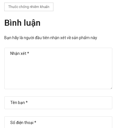
vi khuẩn không nhạy cảm, vì vậy cần phải theo dõi cẩn thận.
Thuốc chống nhiễm khuẩn
Với người bệnh suy giảm chức năng thận cần phải điều chỉnh
lại liều và theo dõi chức năng thận chặt chẽ.
Bình luận
Tránh dùng đồng thời với thuốc có độc tính cao trên thận và
thính giác. Dùng đồng thời với Aminoglycosid gây nguy cơ độc
Bạn hãy là người đầu tiên nhận xét về sản phẩm này
với thận, tuy nhiên vẫn cần phối hợp thuốc trong những
trường hợp nhiễm khuẩn nặng đe dọa tính mạng.
Vancomycin gây kích ứng mô, bắt buộc tiêm tĩnh mạch. Đau,
ấn đau và hoại tử xảy ra nếu tiêm bắp hoặc tiêm ra ngoài
mạch.
Thuốc Vancomycin 500mg Bidiphar chỉ dùng cho những
người bị nhiễm khuẩn nặng, những người này không thể lái xe
và vận hành máy được.
Lưu ý Vancomycin là kháng sinh “Chỉ được sử dụng trong
bệnh viện” và chỉ dùng cho những người bệnh được theo dõi
chặt chẽ, vì có nguy cơ cao về các phản ứng phụ.