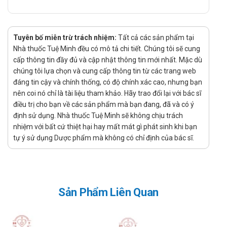
Hướng dẫn dùng Vancomycin 500mg
Bidiphar
Tuyên bố miễn trừ trách nhiệm:
Tất cả các sản phẩm tại
Cách sử dụng:
Nhà thuốc Tuệ Minh đều có mô tả chi tiết. Chúng tôi sẽ cung
cấp thông tin đầy đủ và cập nhật thông tin mới nhất. Mặc dù
Hòa tan thuốc bằng 10 ml dung môi ta được dung dịch
chúng tôi lựa chọn và cung cấp thông tin từ các trang web
chứa 50 mg/ml, dung dịch này có thể bền vững trong 14
đáng tin cậy và chính thống, có độ chính xác cao, nhưng bạn
ngày nếu bảo quản trong tủ lạnh. Pha loãng dung dịch
nên coi nó chỉ là tài liệu tham khảo. Hãy trao đổi lại với bác sĩ
trên vào 100 ml dung môi và được truyền tĩnh mạch chậm
điều trị cho bạn về các sản phẩm mà bạn đang, đã và có ý
trong 60 phút. Dung dịch Vancomycin có thể pha loãng với
định sử dụng. Nhà thuốc Tuệ Minh sẽ không chịu trách
nhiệm với bất cứ thiệt hại hay mất mát gì phát sinh khi bạn
dung dịch Natri clorid 0,9% hoặc Dextrose 5%, dung dịch
tự ý sử dụng Dược phẩm mà không có chỉ định của bác sĩ.
sau khi pha có thể bền vững trong 14 ngày nếu để trong tủ
lạnh; nếu pha loãng với dung dịch Ringer Lactat hoặc dung
dịch Ringer Lactat và Dextrose 5% thì dung dịch có thể bền
vững trong 96 giờ nếu để trong tủ lạnh.
Sản Phẩm Liên Quan
Cần tránh tiêm tĩnh mạch nhanh và trong khi truyền phải
theo dõi chặt chẽ để phát hiện hạ huyết áp nếu xảy ra.
Liều lượng: