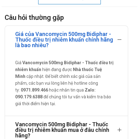
các vi khuẩn Gram (+) như viêm màng trong tim nhiễm
khuẩn và viêm màng trong tim có lắp van nhân tạo.
Câu hỏi thường gặp
Vancomycin được chỉ định khi người bệnh dị ứng với
Penicillin hoặc đã điều trị thất bại. Nếu điều trị viêm màng
Giá của Vancomycin 500mg Bidiphar -
trong tim bằng Benzylpenicilin phối hợp với
Thuốc điều trị nhiễm khuẩn chính hãng
Aminoglycosid không có hiệu quả sau 2 – 3 ngày thì nên
là bao nhiêu?
dùng Vancomycin. Có thể phối hợp Aminoglycosid hoặc
Rifampicin để tăng hiệu lực.
Giá
Vancomycin 500mg Bidiphar - Thuốc điều trị
nhiễm khuẩn
Các trường hợp nhiễm khuẩn máu nặng do tụ cầu mà các
hiện đang được
Nhà thuốc Tuệ
Minh
cập nhật. Để biết chính xác giá của sản
kháng sinh khác không tác dụng. Phương pháp điều trị
phẩm, các bạn vui lòng liên hệ hotline công
thẩm tách màng bụng lưu động liên tục cũng thường gặp
ty:
0971.899.466
hoặc nhắn tin qua
Zalo:
biến chứng nhiễm khuẩn, Vancomycin có tác dụng tốt
090.179.6388
để chúng tôi tư vấn và kiểm tra báo
trong trường hợp này, dùng tiêm tĩnh mạch và cho vào
giá thời điểm hiện tại.
dung dịch thẩm tách.
Dự phòng viêm màng trong tim trước phẫu thuật, đặc biệt
Vancomycin 500mg Bidiphar - Thuốc
là phẫu thuật phụ khoa và đường ruột cho các người bệnh
điều trị nhiễm khuẩn mua ở đâu chính
hãng?
dị ứng Penicillin.