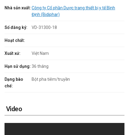
Nhà sản xuất:
Công ty Cổ phần Dược trang thiết bị y tế Bình
Định (Bidiphar)
Số đăng ký:
VD-31300-18
Hoạt chất:
Xuất xứ:
Việt Nam
Hạn sử dụng:
36 tháng
Dạng bào
Bột pha tiêm/truyền
chế:
Video