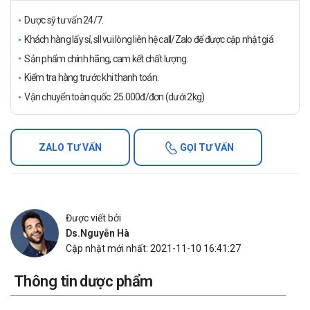
Dược sỹ tư vấn 24/7.
Khách hàng lấy sỉ, sll vui lòng liên hệ call/Zalo để được cập nhật giá
Sản phẩm chính hãng, cam kết chất lượng.
Kiểm tra hàng trước khi thanh toán.
Vận chuyển toàn quốc: 25.000đ/đơn (dưới 2kg)
ZALO TƯ VẤN
GỌI TƯ VẤN
Được viết bởi
Ds.Nguyễn Hà
Cập nhật mới nhất: 2021-11-10 16:41:27
Thông tin dược phẩm