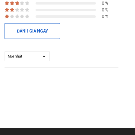
thời điểm hiện tại.
0 %
0 %
Mua XLCefuz-100 ở đâu?
0 %
Mua hàng chính hãng sản phẩm
XLCefuz-100
tại Nhà thuốc Tuệ
Minh bằng cách:
ĐÁNH GIÁ NGAY
Mua hàng trực tiếp tại cửa hàng
Mua hàng trên website:
nhathuoctueminh.net
Hoặc gọi ngay số hotline:
Call/Zalo: 0889.969.368
để
được các dược sĩ tư vấn miễn phí.