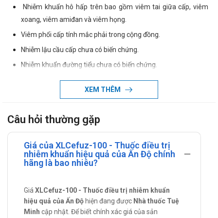
Nhiễm khuẩn hô hấp trên bao gồm viêm tai giữa cấp, viêm
xoang, viêm amiđan và viêm họng.
Viêm phổi cấp tính mắc phải trong cộng đồng.
Nhiễm lậu cầu cấp chưa có biến chứng.
Nhiễm khuẩn đường tiểu chưa có biến chứng.
Nhiễm khuẩn da và cấu trúc da.
XEM THÊM
Cách dùng - Liều dùng XLCefuz-100
Cách dùng:
Câu hỏi thường gặp
Thuốc dùng đường uống
Giá của XLCefuz-100 - Thuốc điều trị
Liều dùng:
nhiễm khuẩn hiệu quả của Ấn Độ chính
Người lớn:
hãng là bao nhiêu?
Nhiễm khuẩn hô hấp trên, kể cả viêm amiđan và viêm
họng: 100 mg mỗi 12 giờ trong 10 ngày.
Giá
XLCefuz-100 - Thuốc điều trị nhiễm khuẩn
hiệu quả của Ấn Độ
hiện đang được
Nhà thuốc Tuệ
Viêm phổi cấp tính mắc phải trong cộng đồng: 200 mg
Minh
cập nhật. Để biết chính xác giá của sản
mỗi 12 giờ trong 14 ngày.