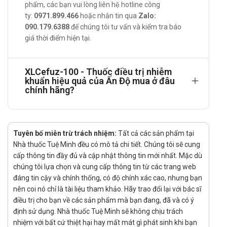
phẩm, các bạn vui lòng liên hệ hotline công
Nhiễm lậu cầu cấp chưa có biến chứng: liều duy nhất
ty:
0971.899.466
hoặc nhắn tin qua
Zalo:
200 mg.
090.179.6388
để chúng tôi tư vấn và kiểm tra báo
giá thời điểm hiện tại.
Nhiễm khuẩn đường tiểu chưa có biến chứng: 100 mg
mỗi 12 giờ trong 7 ngày.
XLCefuz-100 - Thuốc điều trị nhiễm
Nhiễm khuẩn da và cấu trúc da: 400 mg mỗi 12 giờ
khuẩn hiệu quả của Ấn Độ mua ở đâu
trong 7 - 14 ngày.
chính hãng?
Trẻ em:
Viêm tai giữa cấp tính: 10 mg/kg/ngày (tối đa 400
mg/ngày chia làm 2 lần) trong 10 ngày.
Tuyên bố miễn trừ trách nhiệm:
Tất cả các sản phẩm tại
Viêm họng và viêm amiđan: 10 mg/kg/ngày (tối đa
Nhà thuốc Tuệ Minh đều có mô tả chi tiết. Chúng tôi sẽ cung
cấp thông tin đầy đủ và cập nhật thông tin mới nhất. Mặc dù
200 mg/ngày chia làm 2 lần) trong 10 ngày.
chúng tôi lựa chọn và cung cấp thông tin từ các trang web
Cefpodoxime nên được chỉ định cùng với thức ăn. Ở
đáng tin cậy và chính thống, có độ chính xác cao, nhưng bạn
các bệnh nhân suy thận (độ thanh thải creatinine dưới
nên coi nó chỉ là tài liệu tham khảo. Hãy trao đổi lại với bác sĩ
30 ml/phút), khoảng cách giữa liều nên được tăng đến
điều trị cho bạn về các sản phẩm mà bạn đang, đã và có ý
định sử dụng. Nhà thuốc Tuệ Minh sẽ không chịu trách
24 giờ.
nhiệm với bất cứ thiệt hại hay mất mát gì phát sinh khi bạn