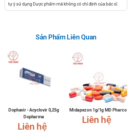
Không cần phải điều chỉnh liều ở các bệnh nhân xơ gan.
tự ý sử dụng Dược phẩm mà không có chỉ định của bác sĩ.
Chống chỉ định của XLCefuz-100
Chỉ định ở các bệnh nhân có tiền sử nhạy cảm với
cefpodoxime proxetil.
Sản Phẩm Liên Quan
Lưu ý thận trọng khi sử dụng XLCefuz-
100
Chưa có báo cáo
Sử dụng cho phụ nữ có thai hoặc đang
cho con bú
Không sử dùng cho phụ nữ mang thai và đang cho con bú.
Sử dụng cho người lái xe và vận hành máy
Dophavir - Acyclovir 0,25g
Midapezon 1g/1g MD Pharco
móc
Dopharma
Liên hệ
Liên hệ
Thận trọng khi sử dùng cho người lái xe và vận hành máy
móc.