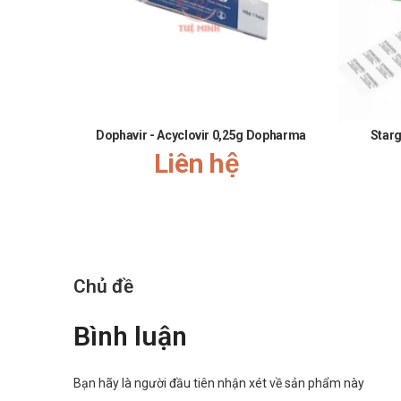
Hetero Healthcare Limited.
Sản phẩm tương tự
Evasif 245mg
Entercavir Stada 0,5mg
Dophavir - Acyclovir 0,25g Dopharma
Starg
Caavirel
Liên hệ
Giá Velasof Hetero là bao nhiêu?
Giá
Velasof Hetero​​
hiện đang được
Nhà thuốc T
chúng tôi tư vấn và kiểm tra báo giá thời điểm hiện t
Mua Velasof Hetero ở đâu?
Chủ đề
Mua hàng chính hãng sản phẩm
Velasof Hetero
tại Nhà 
Mua hàng trực tiếp tại cửa hàng
Bình luận
Mua hàng trên website:
nhathuoctueminh.net
Hoặc gọi ngay số hotline:
Call/Zalo: 0889.969.3
Bạn hãy là người đầu tiên nhận xét về sản phẩm này