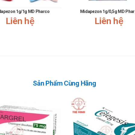
t. Tuy nhiên, nếu gần với liều kế tiếp, hãy bỏ qua liều đã quên và dùng l
dapezon 1g/1g MD Pharco
Midapezon 1g/0,5g MD Pha
Liên hệ
Liên hệ
âm cấp cứu 115 hoặc đến trạm Y tế địa phương gần nhất.
ng loại thuốc bạn đã dùng, bao gồm cả thuốc kê toa và thuốc không kê t
c tiếp, dưới 30 độ C.
Sản Phẩm Cùng Hãng