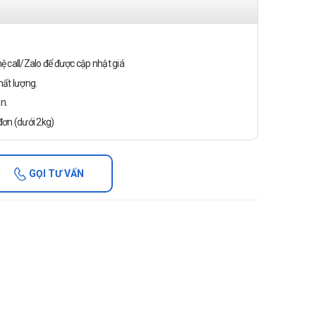
n hệ call/Zalo để được cập nhật giá
ất lượng.
n.
ơn (dưới 2kg)
GỌI TƯ VẤN