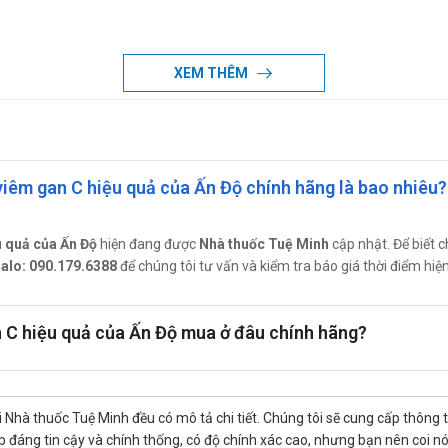
XEM THÊM
nhân xơ gan bù (Child-Pugh A): Sử dụng mỗi ngày 1 viên, dùng liên tục t
Pugh B hoặc C): Sử dụng 1 viên 1 lần mỗi ngày và kết hợp với Ribavirin 
 bệnh nhân <75 kg và 1200 mg/ngày đối với bệnh nhân ≥ 75 kg, chia làm 
viêm gan C hiệu quả của Ấn Độ chính hãng là bao nhiêu?
phần nào của thuốc.
u quả của Ấn Độ
hiện đang được
Nhà thuốc Tuệ Minh
cập nhật. Để biết ch
alo: 090.179.6388
để chúng tôi tư vấn và kiểm tra báo giá thời điểm hiện
 chống chỉ định ở những bệnh nhân không dùng Ribavirin.
f Hetero
n C hiệu quả của Ấn Độ mua ở đâu chính hãng?
ảy ra ở những bệnh nhân đang sử dụng amiodarone, đặc biệt là ở nhữn
 triển.
elpatasvir không được khuyến cáo. Ở những bệnh nhân không có lựa chọn 
 Nhà thuốc Tuệ Minh đều có mô tả chi tiết. Chúng tôi sẽ cung cấp thông 
ng cho con bú
đáng tin cậy và chính thống, có độ chính xác cao, nhưng bạn nên coi nó chỉ