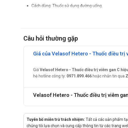
Cách dùng: Thuốc sử dụng đường uống.
Liều dùng:
Liều khuyến cáo: Sử dụng mỗi ngày 1 viên.
Liều dùng đối với bệnh nhân không xơ gan và bệnh 
Câu hỏi thường gặp
Liều dùng đối với bệnh nhân xơ gan mất bù (Child-
dựa trên trọng lượng cơ thể (1000 mg/ngày đối với
Giá của Velasof Hetero - Thuốc điều trị 
Chống chỉ định của Velasof Hetero
Không dùng cho bệnh nhân mẫn cảm với bất cứ thành 
Giá
Velasof Hetero - Thuốc điều trị viêm gan C hiệ
hệ hotline công ty:
0971.899.466
hoặc nhắn tin qua
Z
Phác đồ phối hợp Sofosbuvir, Velpatasvir và Ribavirin
Lưu ý thận trọng khi sử dụng Velaso
Velasof Hetero - Thuốc điều trị viêm ga
Nhịp tim chậm có triệu chứng nghiêm trọng có thể x
có bệnh lý kèm theo như là bệnh tim hoặc bệnh gan tiến
Dùng đồng thời amiodaron với phối hợp Sofosbuvir và V
Tuyên bố miễn trừ trách nhiệm:
Tất cả các sản phẩm tại
Sử dụng cho phụ nữ có thai hoặc đa
chúng tôi lựa chọn và cung cấp thông tin từ các trang web 