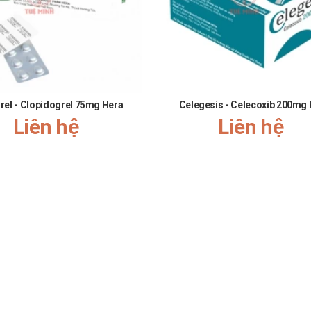
rel - Clopidogrel 75mg Hera
Celegesis - Celecoxib 200mg
Liên hệ
Liên hệ
uệ Minh
cập nhật. Để biết chính xác giá Hòa hãn linh các bạn vui lò
ại.
thuốc Tuệ Minh bằng cách:
68
để được các dược sĩ tư vấn miễn phí.