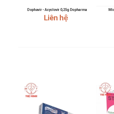
Nếu bạn quên một liều thuốc, hãy dùng càng sớm càng tố
Dophavir - Acyclovir 0,25g Dopharma
Mi
Liên hệ
Lưu ý rằng không nên dùng gấp đôi liều đã quy định.
Xử trí khi quá liều
Trong trường hợp khẩn cấp, hãy gọi ngay cho Trung t
Ngoài ra, bạn cần ghi lại và mang theo danh sách nhữ
Bảo quản
Bảo quản ở nơi khô ráo, thoáng mát, tránh ánh sáng trự
Để xa tầm tay trẻ em.
Hạn sử dụng
36 tháng kể từ ngày sản xuất.
Quy cách đóng gói
1 lọ 28 viên.
Nhà sản xuất