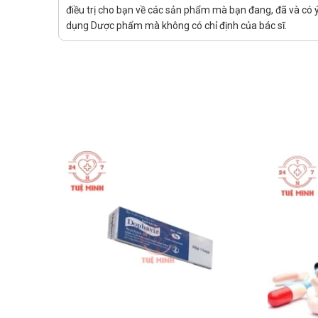
điều trị cho bạn về các sản phẩm mà bạn đang, đã và có ý
Không có dữ liệu đầy đủ về việc kết hợp Sofosbuvir và 
dụng Dược phẩm mà không có chỉ định của bác sĩ.
này chống chỉ định ở phụ nữ mang thai và ở nam giới 
sử dụng thuốc.
Sử dụng thuốc cho người lái xe và 
Thận trọng khi dùng thuốc cho người lái xe và vận hà
Tác dụng phụ của Velasof Hetero
Nhức đầu và mệt mỏi.
Làm chậm nhịp tim cùng với các triệu chứng khác khi d
Tương tác thuốc Velasof Hetero
Velpaclear có thể làm giảm nồng độ của sofosbuvir hoặ
Không khuyến cáo được sử dụng đồng thời với: topotec
Hypericum perforatum.
Dùng đồng thời kết hợp Sofosbuvir và Velpatasvir với 
Xử trí khi quên liều