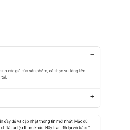
rong vòng 12 tuần.
sử dụng trong 12 tuần. Liều lượng khuyến cáo của Ribavirin
hai lần/ngày)
ính xác giá của sản phẩm, các bạn vui lòng liên
 tại.
g bệnh nhân cũng nhận thuốc chẹn beta, hoặc những người
điều trị khả thi thay thế, nên theo dõi tim.
tin đầy đủ và cập nhật thông tin mới nhất. Mặc dù
 là tài liệu tham khảo. Hãy trao đổi lại với bác sĩ