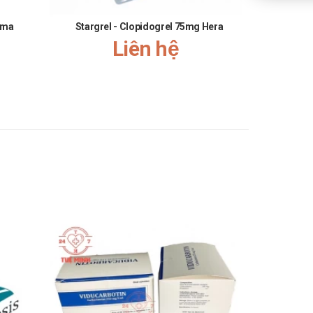
iều kế tiếp vào thời điểm như kế hoạch.
rma
Stargrel - Clopidogrel 75mg Hera
Celeges
Liên hệ
oa.