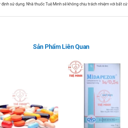
 định sử dụng. Nhà thuốc Tuệ Minh sẽ không chịu trách nhiệm với bất cứ t
Velpatasvir có gây ra nguy cơ cho thai nhi hay không. Nếu kết hợp Sofosbu
có bạn tình mang thai hoặc đang mang thai trong sáu tháng tới. Vậy nê
vận hành máy móc
nh máy móc bởi có thể gây nhức đầu, mệt mỏi.
Sản Phẩm Liên Quan
ùng cùng với amiodarone (một loại thuốc dùng để điều trị một số vấn đề 
c velpatasvir, thuốc kháng acid, chất đối kháng thụ thể H2, chất ức ch
an, Carbamazepin, Phenytoin, Phenobarbital, Oxcarbazepin, Rifabutin, 
Rosuvastatin, Atorvastatin có thể làm tăng đáng kể nồng độ Rosuvastatin