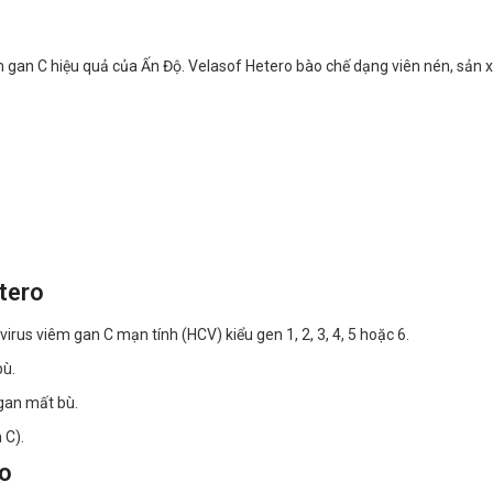
êm gan C hiệu quả của Ấn Độ. Velasof Hetero bào chế dạng viên nén, sản x
tero
virus viêm gan C mạn tính (HCV) kiểu gen 1, 2, 3, 4, 5 hoặc 6.
bù.
 gan mất bù.
 C).
ro