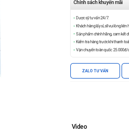
Chính sách khuyến mãi
Dược sỹ tư vấn 24/7.
Khách hàng lấy sỉ, sll vui lòng liê
Sản phẩm chính hãng, cam kết ch
Kiểm tra hàng trước khi thanh toá
Vận chuyển toàn quốc: 25.000đ/đ
ZALO TƯ VẤN
Video