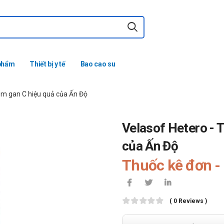
phẩm
Thiết bị y tế
Bao cao su
iêm gan C hiệu quả của Ấn Độ
Velasof Hetero - T
của Ấn Độ
Thuốc kê đơn - 
( 0 Reviews )